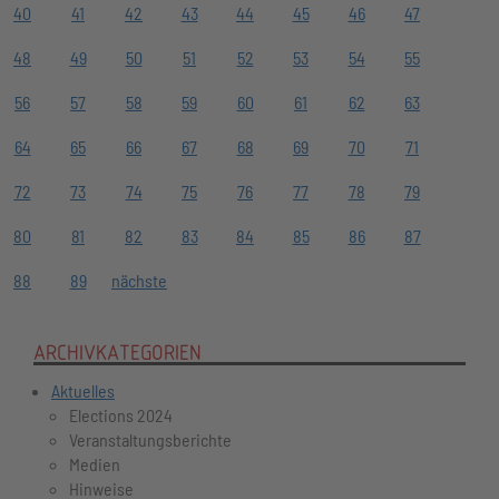
40
41
42
43
44
45
46
47
48
49
50
51
52
53
54
55
56
57
58
59
60
61
62
63
64
65
66
67
68
69
70
71
72
73
74
75
76
77
78
79
80
81
82
83
84
85
86
87
88
89
nächste
ARCHIVKATEGORIEN
Aktuelles
Elections 2024
Veranstaltungsberichte
Medien
Hinweise