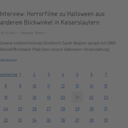
Interview: Horrorfilme zu Halloween aus
anderem Blickwinkel in Kaiserslautern
30.10.2023
Aktuelles, Medien
Unsere stellvertretende Direktorin Sarah Wagner sprach mit SWR
Aktuell Rheinland-Pfalz über unsere Halloween-Veranstaltung!
Weiterlesen
vorherige
1
2
3
4
5
6
7
8
9
10
11
12
13
14
15
16
17
18
19
20
21
22
23
24
25
26
27
28
29
30
31
32
33
34
35
36
37
38
39