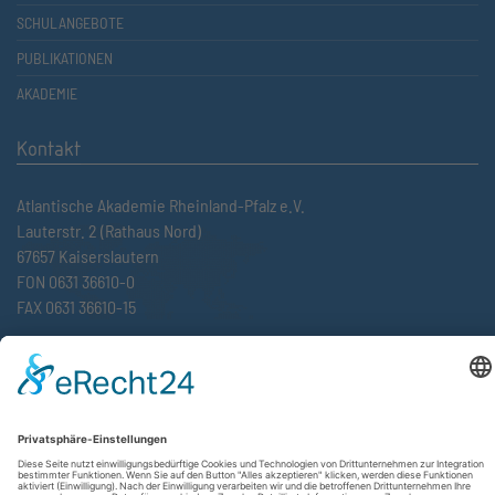
SCHULANGEBOTE
PUBLIKATIONEN
AKADEMIE
Kontakt
Atlantische Akademie Rheinland-Pfalz e.V.
Lauterstr. 2 (Rathaus Nord)
67657 Kaiserslautern
FON 0631 36610-0
FAX 0631 36610-15
©2026 Atlantische Akademie Rheinland-Pfalz e. V. |
Impressum
|
Datenschutzerklärung
|
AGB
|
Newsletter
|
Cookie-Einstellungen