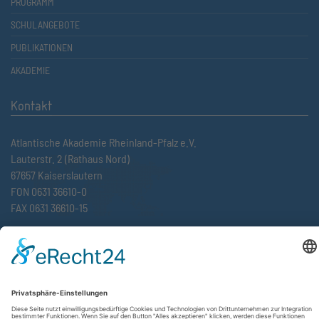
PROGRAMM
SCHULANGEBOTE
PUBLIKATIONEN
AKADEMIE
Kontakt
Atlantische Akademie Rheinland-Pfalz e.V.
Lauterstr. 2 (Rathaus Nord)
67657 Kaiserslautern
FON 0631 36610-0
FAX 0631 36610-15
©2026 Atlantische Akademie Rheinland-Pfalz e. V. |
Impressum
|
Datenschutzerklärung
|
AGB
|
Newsletter
|