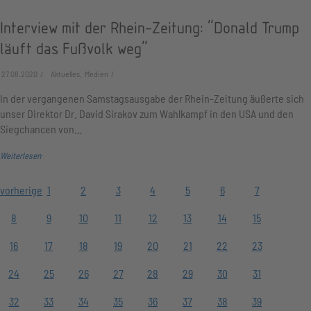
Interview mit der Rhein-Zeitung: "Donald Trump
läuft das Fußvolk weg"
27.08.2020
Aktuelles, Medien
In der vergangenen Samstagsausgabe der Rhein-Zeitung äußerte sich
unser Direktor Dr. David Sirakov zum Wahlkampf in den USA und den
Siegchancen von…
Weiterlesen
vorherige
1
2
3
4
5
6
7
8
9
10
11
12
13
14
15
16
17
18
19
20
21
22
23
24
25
26
27
28
29
30
31
32
33
34
35
36
37
38
39