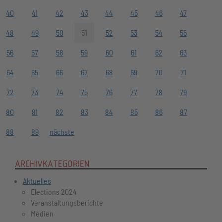
40
41
42
43
44
45
46
47
48
49
50
51
52
53
54
55
56
57
58
59
60
61
62
63
64
65
66
67
68
69
70
71
72
73
74
75
76
77
78
79
80
81
82
83
84
85
86
87
88
89
nächste
ARCHIVKATEGORIEN
Aktuelles
Elections 2024
Veranstaltungsberichte
Medien