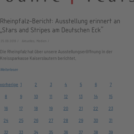
Rheinpfalz-Bericht: Ausstellung erinnert an
„Stars and Stripes am Deutschen Eck"
25.09.2019
Aktuelles, Medien
Die Rheinpfalz hat über unsere Ausstellungseröffnung in der
Kreissparkasse Kaiserslautern berichtet.
Weiterlesen
vorherige
1
2
3
4
5
6
7
8
9
10
11
12
13
14
15
16
17
18
19
20
21
22
23
24
25
26
27
28
29
30
31
32
33
34
35
36
37
38
39