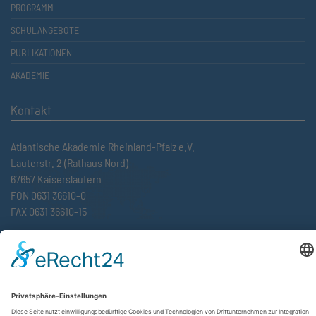
PROGRAMM
SCHULANGEBOTE
PUBLIKATIONEN
AKADEMIE
Kontakt
Atlantische Akademie Rheinland-Pfalz e.V.
Lauterstr. 2 (Rathaus Nord)
67657 Kaiserslautern
FON 0631 36610-0
FAX 0631 36610-15
©2026 Atlantische Akademie Rheinland-Pfalz e. V. |
Impressum
|
Datenschutzerklärung
|
AGB
|
Newsletter
|