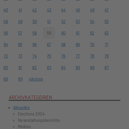
40
41
42
43
44
45
46
47
48
49
50
51
52
53
54
55
56
57
58
59
60
61
62
63
64
65
66
67
68
69
70
71
72
73
74
75
76
77
78
79
80
81
82
83
84
85
86
87
88
89
nächste
ARCHIVKATEGORIEN
Aktuelles
Elections 2024
Veranstaltungsberichte
Medien