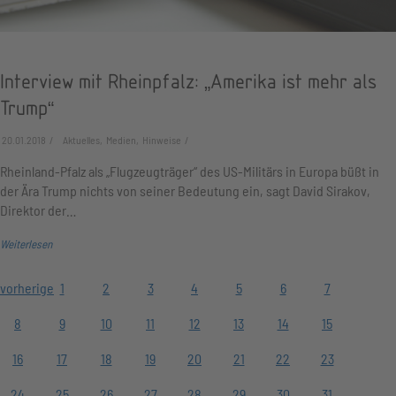
Interview mit Rheinpfalz: „Amerika ist mehr als
Trump“
20.01.2018
Aktuelles, Medien, Hinweise
Rheinland-Pfalz als „Flugzeugträger“ des US-Militärs in Europa büßt in
der Ära Trump nichts von seiner Bedeutung ein, sagt David Sirakov,
Direktor der…
Weiterlesen
vorherige
1
2
3
4
5
6
7
8
9
10
11
12
13
14
15
16
17
18
19
20
21
22
23
24
25
26
27
28
29
30
31