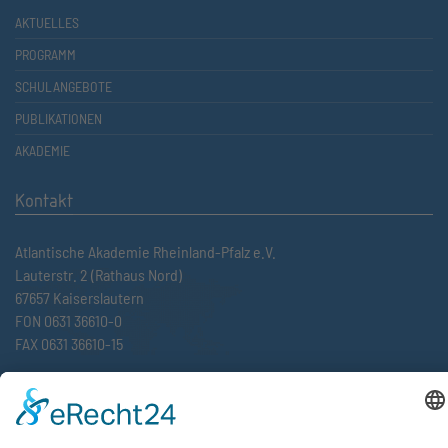
AKTUELLES
PROGRAMM
SCHULANGEBOTE
PUBLIKATIONEN
AKADEMIE
Kontakt
Atlantische Akademie Rheinland-Pfalz e.V.
Lauterstr. 2 (Rathaus Nord)
67657 Kaiserslautern
FON 0631 36610-0
FAX 0631 36610-15