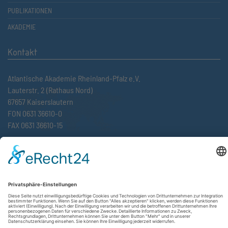
PUBLIKATIONEN
AKADEMIE
Kontakt
Atlantische Akademie Rheinland-Pfalz e.V.
Lauterstr. 2 (Rathaus Nord)
67657 Kaiserslautern
FON 0631 36610-0
FAX 0631 36610-15
©2026 Atlantische Akademie Rheinland-Pfalz e. V. |
Impressum
|
Datenschutzerklärung
|
AGB
|
Newsletter
|
Cookie-Einstellungen