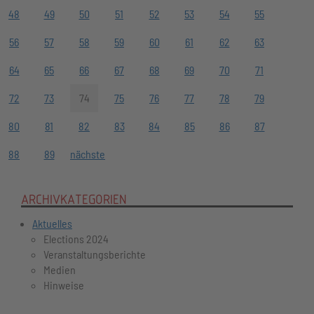
48
49
50
51
52
53
54
55
56
57
58
59
60
61
62
63
64
65
66
67
68
69
70
71
72
73
74
75
76
77
78
79
80
81
82
83
84
85
86
87
88
89
nächste
ARCHIVKATEGORIEN
Aktuelles
Elections 2024
Veranstaltungsberichte
Medien
Hinweise