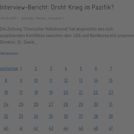
Interview-Bericht: Droht Krieg im Pazifik?
09.08.2017
Aktuelles, Medien, Hinweise
Die Zeitung "Trierischer Volksfreund" hat angesichts des sich
zuspitzenden Konfliktes zwischen den USA und Nordkorea mit unserem
Direktor, Dr. David…
Weiterlesen
vorherige
1
2
3
4
5
6
7
8
9
10
11
12
13
14
15
16
17
18
19
20
21
22
23
24
25
26
27
28
29
30
31
32
33
34
35
36
37
38
39
40
41
42
43
44
45
46
47