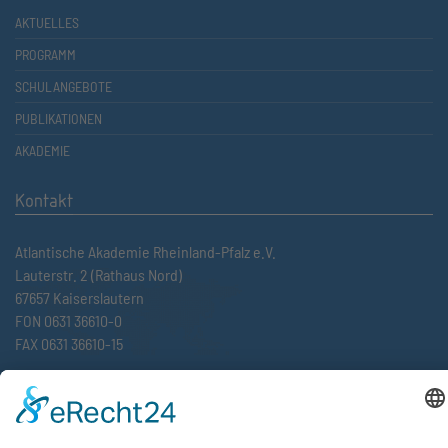
AKTUELLES
PROGRAMM
SCHULANGEBOTE
PUBLIKATIONEN
AKADEMIE
Kontakt
Atlantische Akademie Rheinland-Pfalz e.V.
Lauterstr. 2 (Rathaus Nord)
67657 Kaiserslautern
FON 0631 36610-0
FAX 0631 36610-15