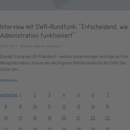
Interview mit SWR-Rundfunk: "Entscheidend, wie
Administration funktioniert"
20.01.2017
Aktuelles, Medien, Hinweise
Donald Trump als US-Präsident - welche Auswirkungen wird das auf die
Westpfalz haben, einem der wichtigsten Militärstandorte der USA? Der
Leiter der…
Weiterlesen
vorherige
1
2
3
4
5
6
7
8
9
10
11
12
13
14
15
16
17
18
19
20
21
22
23
24
25
26
27
28
29
30
31