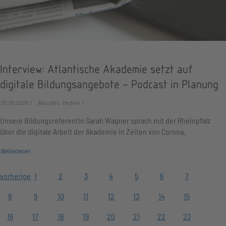
Interview: Atlantische Akademie setzt auf
digitale Bildungsangebote – Podcast in Planung
30.09.2020
Aktuelles, Medien
Unsere Bildungsreferentin Sarah Wagner sprach mit der Rheinpfalz
über die digitale Arbeit der Akademie in Zeiten von Corona.
Weiterlesen
vorherige
1
2
3
4
5
6
7
8
9
10
11
12
13
14
15
16
17
18
19
20
21
22
23