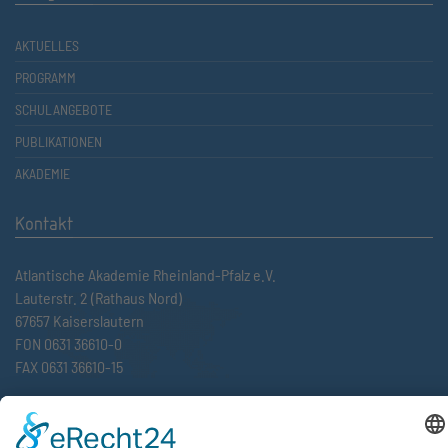
AKTUELLES
PROGRAMM
SCHULANGEBOTE
PUBLIKATIONEN
AKADEMIE
Kontakt
Atlantische Akademie Rheinland-Pfalz e.V.
Lauterstr. 2 (Rathaus Nord)
67657 Kaiserslautern
FON 0631 36610-0
FAX 0631 36610-15