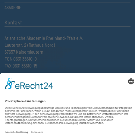
AKADEMIE
Kontakt
Atlantische Akademie Rheinland-Pfalz e.V.
Lauterstr. 2 (Rathaus Nord)
67657 Kaiserslautern
FON 0631 36610-0
FAX 0631 36610-15
©2026 Atlantische Akademie Rheinland-Pfalz e. V. |
Impressum
|
Datenschutzerklärung
|
AGB
|
Newsletter
|
Cookie-Einstellungen