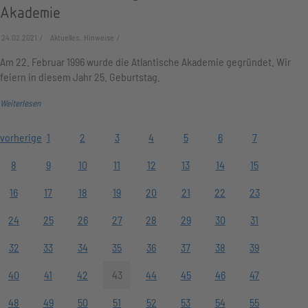
Akademie
24.02.2021
Aktuelles, Hinweise
Am 22. Februar 1996 wurde die Atlantische Akademie gegründet. Wir
feiern in diesem Jahr 25. Geburtstag.
Weiterlesen
vorherige
1
2
3
4
5
6
7
8
9
10
11
12
13
14
15
16
17
18
19
20
21
22
23
24
25
26
27
28
29
30
31
32
33
34
35
36
37
38
39
40
41
42
43
44
45
46
47
48
49
50
51
52
53
54
55