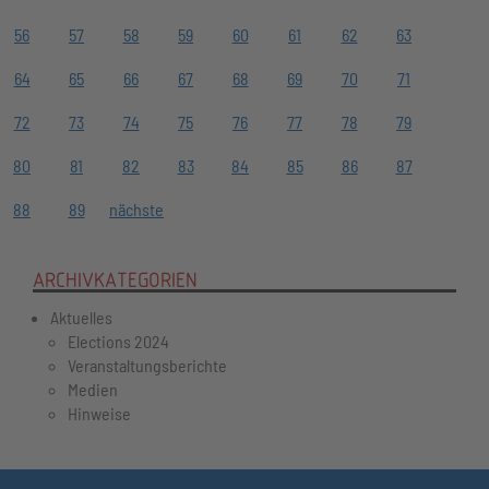
56
57
58
59
60
61
62
63
64
65
66
67
68
69
70
71
72
73
74
75
76
77
78
79
80
81
82
83
84
85
86
87
88
89
nächste
ARCHIVKATEGORIEN
Aktuelles
Elections 2024
Veranstaltungsberichte
Medien
Hinweise