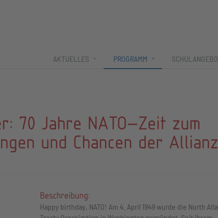
AKTUELLES
PROGRAMM
SCHULANGEBO
er: 70 Jahre NATO—Zeit zum
ngen und Chancen der Allian
Beschreibung:
Happy birthday, NATO! Am 4. April 1949 wurde die North Atla
Treaty Organization in Washington gegründet. Seit ihrem