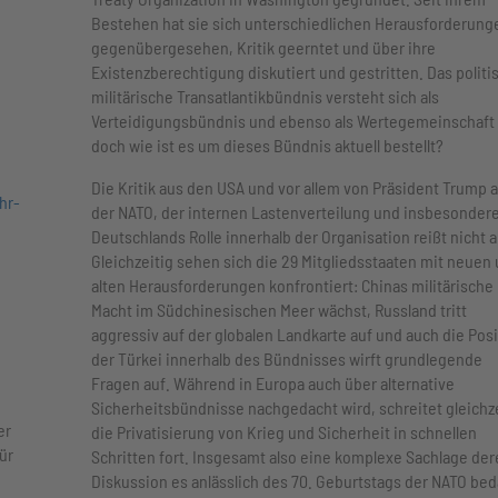
Bestehen hat sie sich unterschiedlichen Herausforderung
gegenübergesehen, Kritik geerntet und über ihre
Existenzberechtigung diskutiert und gestritten. Das politi
militärische Transatlantikbündnis versteht sich als
Verteidigungsbündnis und ebenso als Wertegemeinschaft 
doch wie ist es um dieses Bündnis aktuell bestellt?
Die Kritik aus den USA und vor allem von Präsident Trump 
hr-
der NATO, der internen Lastenverteilung und insbesondere
Deutschlands Rolle innerhalb der Organisation reißt nicht a
Gleichzeitig sehen sich die 29 Mitgliedsstaaten mit neuen
alten Herausforderungen konfrontiert: Chinas militärische
Macht im Südchinesischen Meer wächst, Russland tritt
aggressiv auf der globalen Landkarte auf und auch die Posi
der Türkei innerhalb des Bündnisses wirft grundlegende
Fragen auf. Während in Europa auch über alternative
Sicherheitsbündnisse nachgedacht wird, schreitet gleichze
er
die Privatisierung von Krieg und Sicherheit in schnellen
ür
Schritten fort. Insgesamt also eine komplexe Sachlage der
Diskussion es anlässlich des 70. Geburtstags der NATO bed