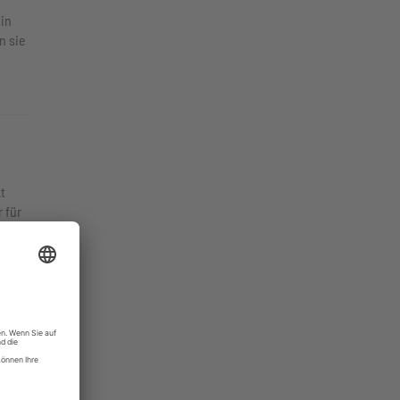
in
n sie
t
 für
gen.