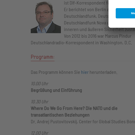
ist Dlf-Korrespondent für Sicherheitsp
Er berichtet von Berlin aus für
Deutschlandfunk, Deutschlandfunk Ku
Deutschlandfunk Nova und ist für Th
inneren und äußeren Sicherheit zustä
Von 2012 bis 2016 war Marcus Pindur
Deutschlandradio-Korrespondent in Washington, D.C.
Programm:
Das Programm können Sie
hier
herunterladen.
10.00 Uhr
Begrüßung und Einführung
10.30 Uhr
Where Do We Go From Here? Die NATO und die
transatlantischen Beziehungen
Dr. Andrej Pustovitovskij, Center for Global Studies Bon
12.00 Uhr