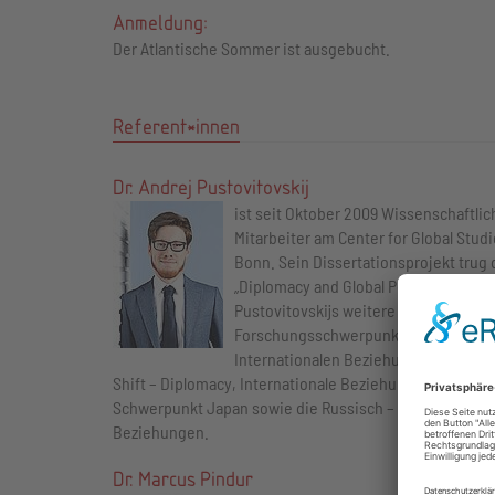
Anmeldung:
Der Atlantische Sommer ist ausgebucht.
Referent*innen
Dr. Andrej Pustovitovskij
ist seit Oktober 2009 Wissenschaftlic
Mitarbeiter am Center for Global Stud
Bonn. Sein Dissertationsprojekt trug 
„Diplomacy and Global Power Shift.“ Dr
Pustovitovskijs weitere
Forschungsschwerpunkte sind die
Internationalen Beziehungen, Global
Shift – Diplomacy, Internationale Beziehungen in Ostas
Schwerpunkt Japan sowie die Russisch – Japanischen
Beziehungen.
Dr. Marcus Pindur