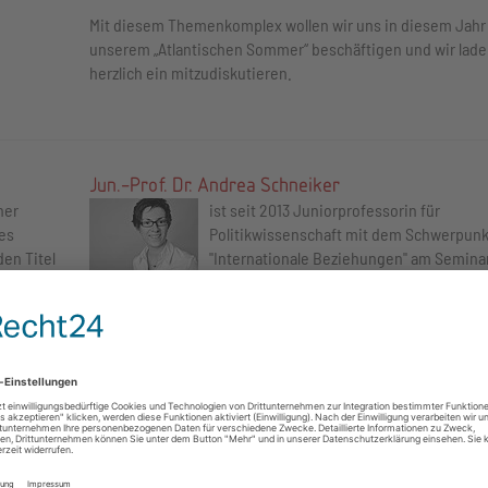
Mit diesem Themenkomplex wollen wir uns in diesem Jahr 
unserem „Atlantischen Sommer“ beschäftigen und wir lade
herzlich ein mitzudiskutieren.
Jun.-Prof. Dr. Andrea Schneiker
her
ist seit 2013 Juniorprofessorin für
ies
Politikwissenschaft mit dem Schwerpunk
den Titel
"Internationale Beziehungen" am Seminar
.
Sozialwissenschaften der Universität Sie
Ihre Forschungsschwerpunkte sind Global Governance,
Friedens– und Konfliktforschung und Politische
 Power
Kommunikation.
ien –