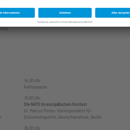
olitik.
ltur und
emen der
ndig.
14.30 Uhr
Kaffeepause
15.00 Uhr
Die NATO im europäischen Kontext
Dr. Marcus Pindur, Korrespondent für
n
Sicherheitspolitik, Deutschlandfunk, Berlin
16.30 Uhr