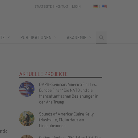
STARTSEITE
KONTAKT
LOGIN
TE
PUBLIKATIONEN
AKADEMIE
AKTUELLE PROJEKTE
DVPB-Seminar: America First vs.
z
Europe First? Die NATO und die
transatlantischen Beziehungen in
der Ära Trump
Sounds of America: Claire Kelly
(Nashville, TN) im Haus am
Lindenbrunnen
ntic
Online-Vortrag: 250 Jahre USA: Die