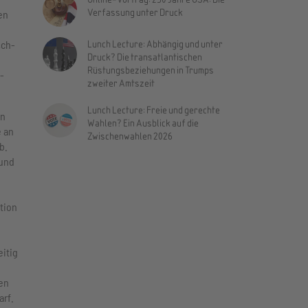
Verfassung unter Druck
en
Lunch Lecture: Abhängig und unter
sch-
Druck? Die transatlantischen
Rüstungsbeziehungen in Trumps
-
zweiter Amtszeit
Lunch Lecture: Freie und gerechte
an
Wahlen? Ein Ausblick auf die
 an
Zwischenwahlen 2026
b.
 und
tion
itig
en
arf.