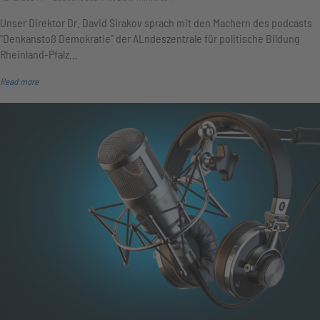
Unser Direktor Dr. David Sirakov sprach mit den Machern des podcasts
"Denkanstoß Demokratie" der ALndeszentrale für politische Bildung
Rheinland-Pfalz…
Read more