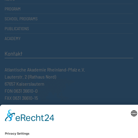
PROGRAM
SCHOOL PROGRAMS
PUBLICATIONS
ACADEMY
Kontakt
Atlantische Akademie Rheinland-Pfalz e.V.
Lauterstr. 2 (Rathaus Nord)
67657 Kaiserslautern
FON 0631 36610-0
FAX 0631 36610-15
©2026 Atlantische Akademie Rheinland-Pfalz e. V. |