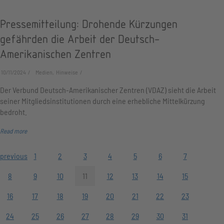
Pressemitteilung: Drohende Kürzungen
gefährden die Arbeit der Deutsch-
Amerikanischen Zentren
10/11/2024
Medien, Hinweise
Der Verbund Deutsch-Amerikanischer Zentren (VDAZ) sieht die Arbeit
seiner Mitgliedsinstitutionen durch eine erhebliche Mittelkürzung
bedroht.
Read more
previous
1
2
3
4
5
6
7
8
9
10
11
12
13
14
15
16
17
18
19
20
21
22
23
24
25
26
27
28
29
30
31