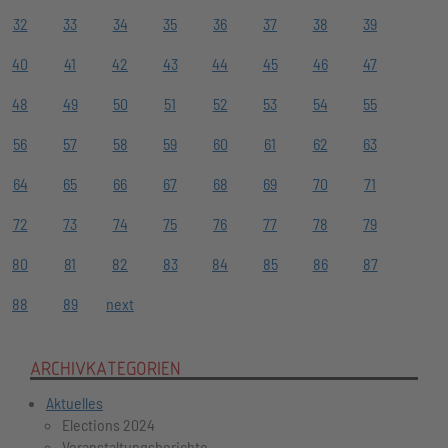
32
33
34
35
36
37
38
39
40
41
42
43
44
45
46
47
48
49
50
51
52
53
54
55
56
57
58
59
60
61
62
63
64
65
66
67
68
69
70
71
72
73
74
75
76
77
78
79
80
81
82
83
84
85
86
87
88
89
next
ARCHIVKATEGORIEN
Aktuelles
Elections 2024
Veranstaltungsberichte