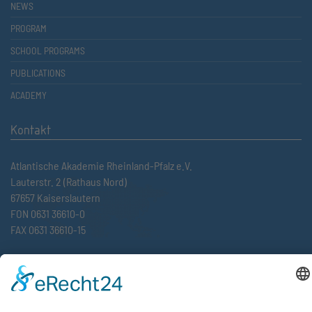
NEWS
PROGRAM
SCHOOL PROGRAMS
PUBLICATIONS
ACADEMY
Kontakt
Atlantische Akademie Rheinland-Pfalz e.V.
Lauterstr. 2 (Rathaus Nord)
67657 Kaiserslautern
FON 0631 36610-0
FAX 0631 36610-15