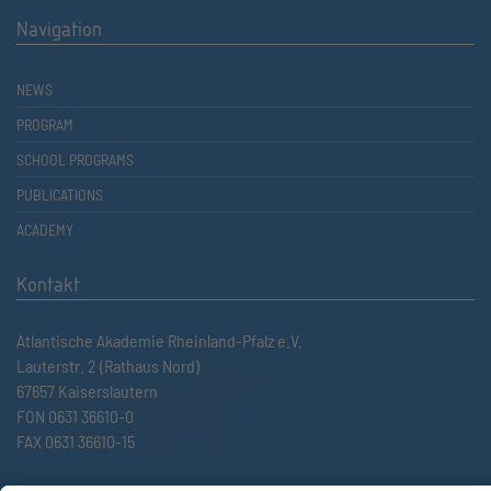
Navigation
NEWS
PROGRAM
SCHOOL PROGRAMS
PUBLICATIONS
ACADEMY
Kontakt
Atlantische Akademie Rheinland-Pfalz e.V.
Lauterstr. 2 (Rathaus Nord)
67657 Kaiserslautern
FON 0631 36610-0
FAX 0631 36610-15