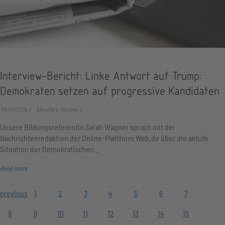
Interview-Bericht: Linke Antwort auf Trump:
Demokraten setzen auf progressive Kandidaten
08/21/2018
Aktuelles, Medien
Unsere Bildungsreferentin Sarah Wagner sprach mit der
Nachrichtenredaktion der Online-Plattform Web.de über die aktulle
Situation der Demokratischen…
Read more
previous
1
2
3
4
5
6
7
8
9
10
11
12
13
14
15