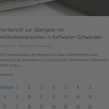
Vorbericht zur Übergabe von
Willkommenstaschen in Kottweiler-Schwanden
06/04/2018
Aktuelles, Medien, Hinweise
Die Presseabteilung der Ramstein Air Base veröffentlichte einen
Vorbericht zur Verteilaktion unseres Projekts "Willkommen in Rheinland-
Pfalz!" in der…
Read more
previous
1
2
3
4
5
6
7
8
9
10
11
12
13
14
15
16
17
18
19
20
21
22
23