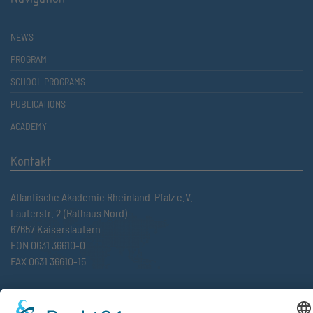
NEWS
PROGRAM
SCHOOL PROGRAMS
PUBLICATIONS
ACADEMY
Kontakt
Atlantische Akademie Rheinland-Pfalz e.V.
Lauterstr. 2 (Rathaus Nord)
67657 Kaiserslautern
FON 0631 36610-0
FAX 0631 36610-15