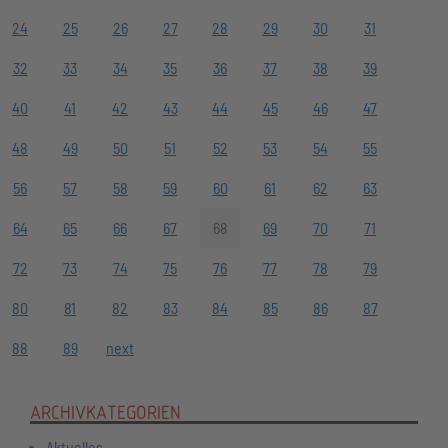
24
25
26
27
28
29
30
31
32
33
34
35
36
37
38
39
40
41
42
43
44
45
46
47
48
49
50
51
52
53
54
55
56
57
58
59
60
61
62
63
64
65
66
67
68
69
70
71
72
73
74
75
76
77
78
79
80
81
82
83
84
85
86
87
88
89
next
ARCHIVKATEGORIEN
Aktuelles