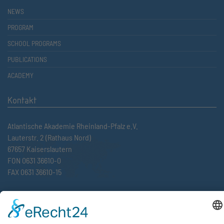
NEWS
PROGRAM
SCHOOL PROGRAMS
PUBLICATIONS
ACADEMY
Kontakt
Atlantische Akademie Rheinland-Pfalz e.V.
Lauterstr. 2 (Rathaus Nord)
67657 Kaiserslautern
FON 0631 36610-0
FAX 0631 36610-15