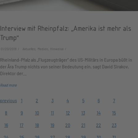
Interview mit Rheinpfalz: „Amerika ist mehr als
Trump“
01/20/2018
Aktuelles, Medien, Hinweise
Rheinland-Pfalz als „Flugzeugträger“ des US-Militärs in Europa büßt in
der Ära Trump nichts von seiner Bedeutung ein, sagt David Sirakov,
Direktor der…
Read more
previous
1
2
3
4
5
6
7
8
9
10
11
12
13
14
15
16
17
18
19
20
21
22
23
24
25
26
27
28
29
30
31