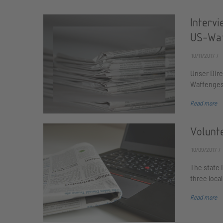
Intervi
US-Waf
10/11/2017
Unser Dire
Waffenges
Read more
Volunt
10/09/2017
The state 
three loca
Read more