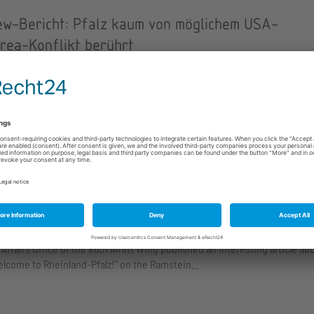
iew-Bericht: Pfalz kaum von möglichem USA-
rea-Konflikt berührt
Aktuelles, Medien, Hinweise
dungsreferentin Sarah Wagner sprach mit der dpa über die Rede von Pr
 der UN und den Nordkorea-Konflikt. Auszüge des…
in Air Base: So you are in-processed and have f
 - now what?
Aktuelles, Medien, Hinweise
Affairs Office of the 86th Airlift Wing published an interesting article ab
elcome to Rheinland-Pfalz!" on the Ramstein…