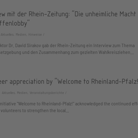
ew mit der Rhein-Zeitung: "Die unheimliche Macht
fenlobby"
Aktuelles, Medien, Hinweise
ktor Dr. David Sirakov gab der Rhein-Zeitung ein Interview zum Thema
etzgebung und den Zusammenhang zum gezielten Wahlkreisziehen…
eer appreciation by "Welcome to Rheinland-Pfalz
Aktuelles, Medien, Veranstaltungsberichte
initiative "Welcome to Rheinland-Pfalz!" acknowledged the continued eff
l volunteers to strengthen the local…