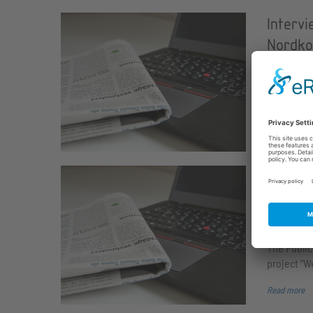
Interv
Nordko
09/27/2017
Unsere Bil
Trump vor
Read more
Ramste
a home
09/26/2017
The Public 
project "W
Read more