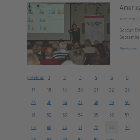
Americ
09/25/2017
Gordon Fri
September
Read more
previous
1
2
3
4
5
6
17
18
19
20
21
22
23
34
35
36
37
38
39
40
51
52
53
54
55
56
57
68
69
70
71
72
73
74
85
86
87
88
89
next