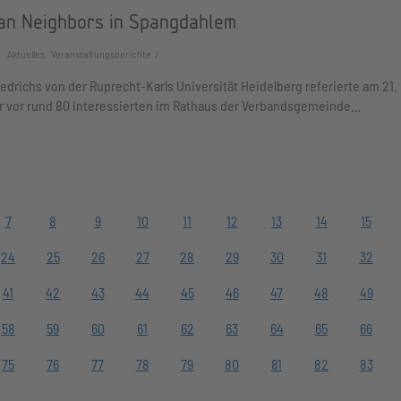
an Neighbors in Spangdahlem
Aktuelles, Veranstaltungsberichte
edrichs von der Ruprecht-Karls Universität Heidelberg referierte am 21.
 vor rund 80 Interessierten im Rathaus der Verbandsgemeinde…
7
8
9
10
11
12
13
14
15
24
25
26
27
28
29
30
31
32
41
42
43
44
45
46
47
48
49
58
59
60
61
62
63
64
65
66
75
76
77
78
79
80
81
82
83