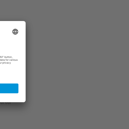
äsident
ound
out our