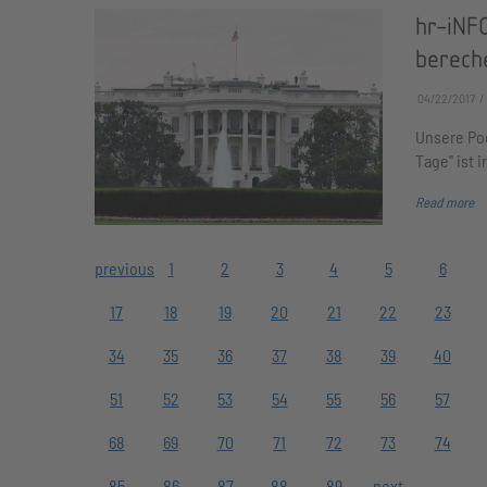
hr-iNFO
berech
04/22/2017
Unsere Pod
Tage" ist 
Read more
previous
1
2
3
4
5
6
17
18
19
20
21
22
23
34
35
36
37
38
39
40
51
52
53
54
55
56
57
68
69
70
71
72
73
74
85
86
87
88
89
next