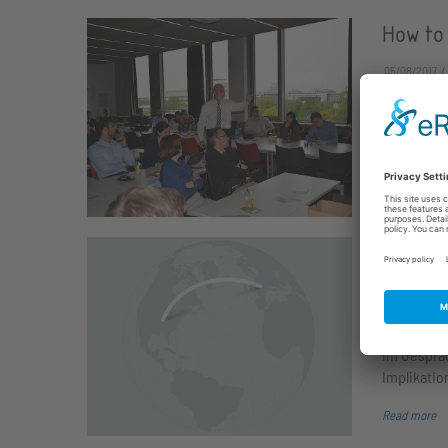
How to
05/08/2017
Last Thurs
entrepren
Read more
dpa-In
Folgen
04/29/2017
Im Gespräc
Implikatio
Read more