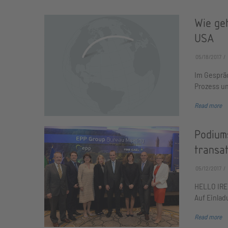
Wie geh
USA
05/18/2017
Im Gesprä
Prozess u
Read more
Podium
transa
05/12/2017
HELLO IREL
Auf Einlad
Read more