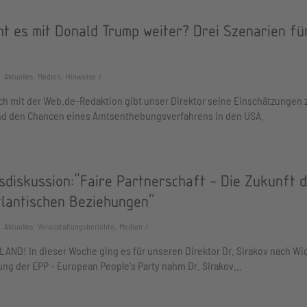
t es mit Donald Trump weiter? Drei Szenarien fü
Aktuelles, Medien, Hinweise
ch mit der Web.de-Redaktion gibt unser Direktor seine Einschätzungen
nd den Chancen eines Amtsenthebungsverfahrens in den USA.
sdiskussion:"Faire Partnerschaft - Die Zukunft 
tlantischen Beziehungen"
Aktuelles, Veranstaltungsberichte, Medien
AND! In dieser Woche ging es für unseren Direktor Dr. Sirakov nach Wi
ung der EPP - European People's Party nahm Dr. Sirakov…