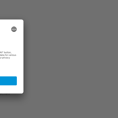
l
te
lichen