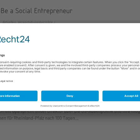
 Be a Social Entrepreneur
Aktuelles, Veranstaltungsberichte
day, we were happy to welcome Professor Eric Staley, an expert on socia
eurship, non-/profit management and resource development,…
terviewbericht: Experte: Trump-Kehrtwende könn
 für Ramstein haben
Aktuelles, Medien, Hinweise
h mit dpa spricht unser Direktor über die US-Außenpolitik und ihre mög
nen für Rheinland-Pfalz nach 100 Tagen…