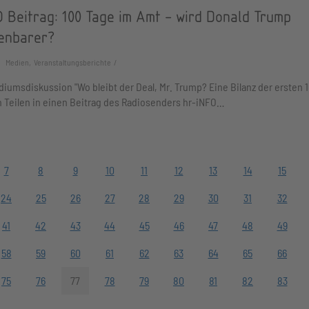
 Beitrag: 100 Tage im Amt - wird Donald Trump
enbarer?
Medien, Veranstaltungsberichte
iumsdiskussion "Wo bleibt der Deal, Mr. Trump? Eine Bilanz der ersten 
in Teilen in einen Beitrag des Radiosenders hr-iNFO…
7
8
9
10
11
12
13
14
15
24
25
26
27
28
29
30
31
32
41
42
43
44
45
46
47
48
49
58
59
60
61
62
63
64
65
66
75
76
77
78
79
80
81
82
83