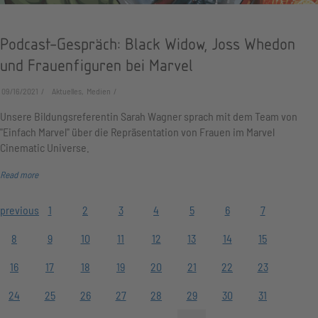
Podcast-Gespräch: Black Widow, Joss Whedon
und Frauenfiguren bei Marvel
09/16/2021
Aktuelles, Medien
Unsere Bildungsreferentin Sarah Wagner sprach mit dem Team von
"Einfach Marvel" über die Repräsentation von Frauen im Marvel
Cinematic Universe.
Read more
previous
1
2
3
4
5
6
7
8
9
10
11
12
13
14
15
16
17
18
19
20
21
22
23
24
25
26
27
28
29
30
31