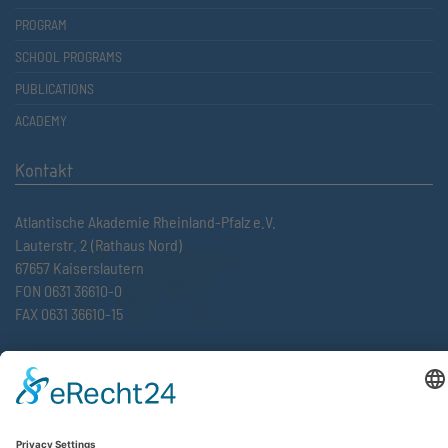
PROGRAM
SCHOOL PROGRAMS
PUBLICATIONS
ACADEMY
Kontakt
Atlantische Akademie Rheinland-Pfalz e.V.
Lauterstr. 2 (Rathaus Nord)
67657 Kaiserslautern
FON 0631 36610-0
FAX 0631 36610-15
©2026 Atlantische Akademie Rheinland-Pfalz e. V. |