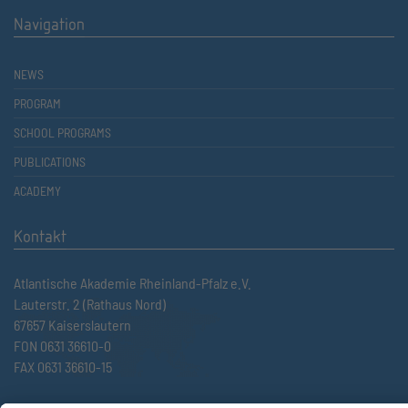
Navigation
NEWS
PROGRAM
SCHOOL PROGRAMS
PUBLICATIONS
ACADEMY
Kontakt
Atlantische Akademie Rheinland-Pfalz e.V.
Lauterstr. 2 (Rathaus Nord)
67657 Kaiserslautern
FON 0631 36610-0
FAX 0631 36610-15