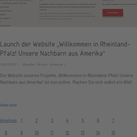
Launch der Website „Willkommen in Rheinland-
Pfalz! Unsere Nachbarn aus Amerika“
06/07/2017
Aktuelles, Medien, Hinweise
Die Website unseres Projekts „Willkommen in Rheinland-Pfalz! Unsere
Nachbarn aus Amerika“ ist nun online. Machen Sie sich selbst ein Bild!
Read more
previous
1
2
3
4
5
6
7
8
9
10
11
12
13
14
15