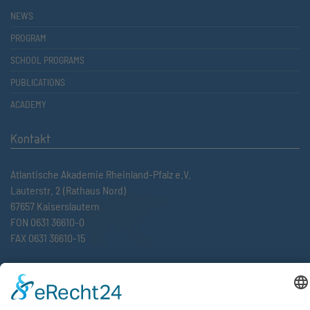
NEWS
PROGRAM
SCHOOL PROGRAMS
PUBLICATIONS
ACADEMY
Kontakt
Atlantische Akademie Rheinland-Pfalz e.V.
Lauterstr. 2 (Rathaus Nord)
67657 Kaiserslautern
FON 0631 36610-0
FAX 0631 36610-15