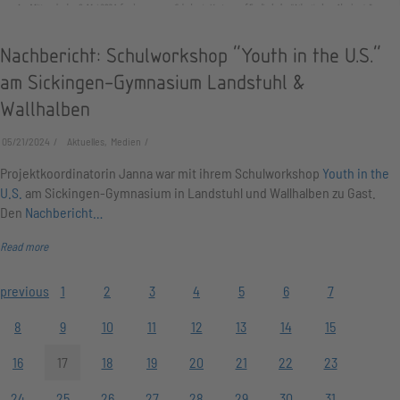
Nachbericht: Schulworkshop "Youth in the U.S."
am Sickingen-Gymnasium Landstuhl &
Wallhalben
05/21/2024
Aktuelles, Medien
Projektkoordinatorin Janna war mit ihrem Schulworkshop
Youth in the
U.S.
am Sickingen-Gymnasium in Landstuhl und Wallhalben zu Gast.
Den
Nachbericht…
Read more
previous
1
2
3
4
5
6
7
8
9
10
11
12
13
14
15
16
17
18
19
20
21
22
23
24
25
26
27
28
29
30
31