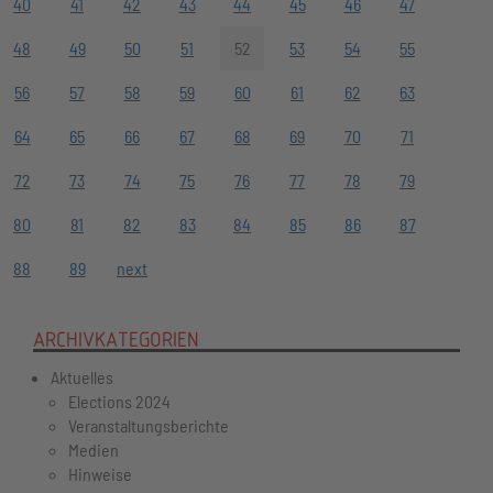
40
41
42
43
44
45
46
47
48
49
50
51
52
53
54
55
56
57
58
59
60
61
62
63
64
65
66
67
68
69
70
71
72
73
74
75
76
77
78
79
80
81
82
83
84
85
86
87
88
89
next
ARCHIVKATEGORIEN
Aktuelles
Elections 2024
Veranstaltungsberichte
Medien
Hinweise