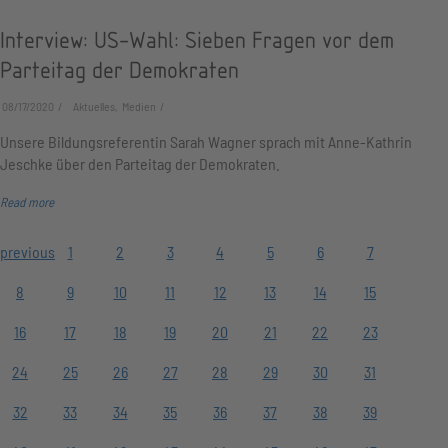
Interview: US-Wahl: Sieben Fragen vor dem
Parteitag der Demokraten
08/17/2020
Aktuelles, Medien
Unsere Bildungsreferentin Sarah Wagner sprach mit Anne-Kathrin
Jeschke über den Parteitag der Demokraten.
Read more
previous
1
2
3
4
5
6
7
8
9
10
11
12
13
14
15
16
17
18
19
20
21
22
23
24
25
26
27
28
29
30
31
32
33
34
35
36
37
38
39