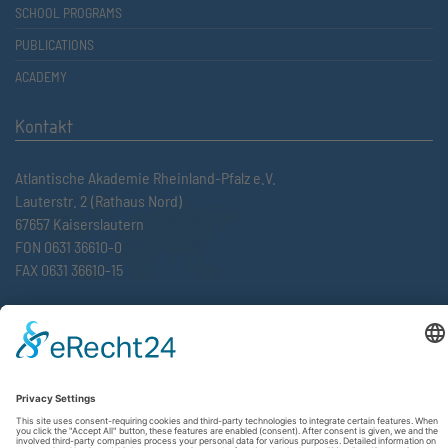
SCHOOL PROGRAMS
PUBLICATIONS
ACADEMY
Kontakt
Atlantische Akademie Rheinland-Pfalz e.V.
Lauterstr. 2 (Rathaus Nord)
67657 Kaiserslautern
FON 0631 36610-0
FAX 0631 36610-15
©2026 Atlantische Akademie Rheinland-Pfalz e. V. |
Imprint
|
Privacy Policy
|
Terms and Conditions
|
Newsletter
|
Cookie settings