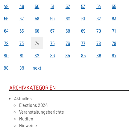
48
49
50
51
52
53
54
55
56
57
58
59
60
61
62
63
64
65
66
67
68
69
70
71
72
73
74
75
76
77
78
79
80
81
82
83
84
85
86
87
88
89
next
ARCHIVKATEGORIEN
Aktuelles
Elections 2024
Veranstaltungsberichte
Medien
Hinweise