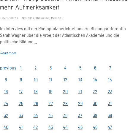
mehr Aufmerksamkeit
08/19/2017
Aktuelles, Hinweise, Medien
Im Interview mit der Rheinpfalz berichtet unsere Bildungsreferentin
Sarah Wagner über die Arbeit der Atlantischen Akademie und die
politische Bildung…
Read more
previous
1
2
3
4
5
6
7
8
9
10
11
12
13
14
15
16
17
18
19
20
21
22
23
24
25
26
27
28
29
30
31
32
33
34
35
36
37
38
39
40
41
42
43
44
45
46
47