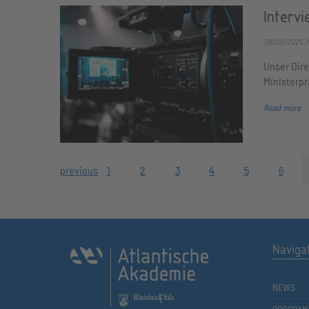
Intervi
09/29/2025
Unser Dire
Ministerpr
Read more
previous
1
2
3
4
5
6
Naviga
NEWS