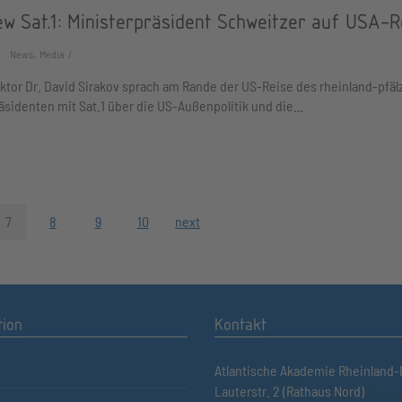
ew Sat.1: Ministerpräsident Schweitzer auf USA-R
News, Media
ktor Dr. David Sirakov sprach am Rande der US-Reise des rheinland-pfäl
äsidenten mit Sat.1 über die US-Außenpolitik und die…
7
8
9
10
next
tion
Kontakt
Atlantische Akademie Rheinland-P
Lauterstr. 2 (Rathaus Nord)