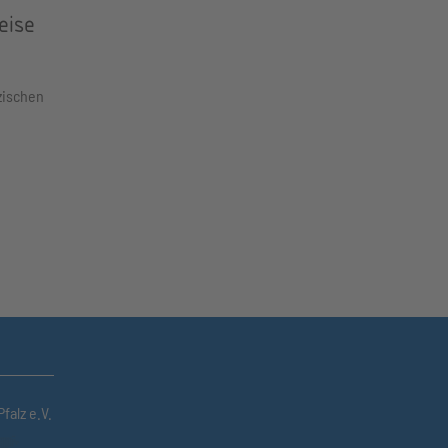
eise
zischen
falz e.V.