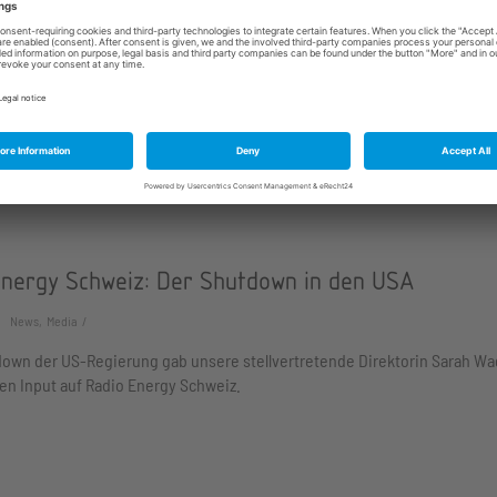
iew: «Die Demokraten in den USA gehen nahezu u
News, Media
ws sprach unsere stellvertretende Direktorin Sarah Wagner über den S
emokratische Partei.
Energy Schweiz: Der Shutdown in den USA
News, Media
own der US-Regierung gab unsere stellvertretende Direktorin Sarah W
en Input auf Radio Energy Schweiz.