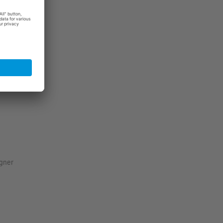
nter»
hutdown
agner