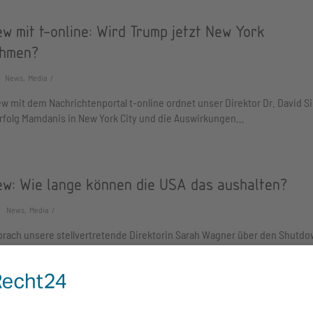
ew mit t-online: Wird Trump jetzt New York
hmen?
News, Media
ew mit dem Nachrichtenportal t-online ordnet unser Direktor Dr. David S
rfolg Mamdanis in New York City und die Auswirkungen…
iew: Wie lange können die USA das aushalten?
News, Media
sprach unsere stellvertretende Direktorin Sarah Wagner über den Shutdo