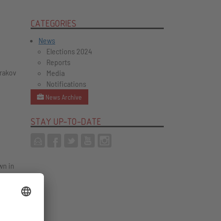
CATEGORIES
News
Elections 2024
Reports
irakov
Media
Notifications
News Archive
STAY UP-TO-DATE
wn in