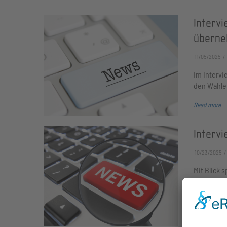
Intervi
überne
11/05/2025
Im Intervi
den Wahle
Read more
Interv
10/23/2025
Mit Blick 
den USA.
Read more