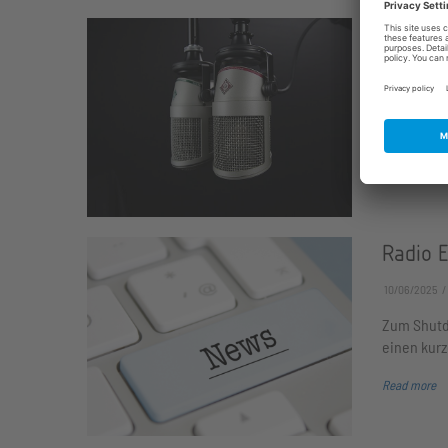
Interv
10/20/2025
Mit SRF Ne
und die D
Read more
Radio 
10/06/2025
Zum Shutd
einen kurz
Read more