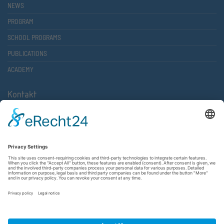
NEWS
PROGRAM
SCHOOL PROGRAMS
PUBLICATIONS
ACADEMY
Kontakt
Atlantische Akademie Rheinland-Pfalz e.V.
Lauterstr. 2 (Rathaus Nord)
67657 Kaiserslautern
FON 0631 36610-0
FAX 0631 36610-15