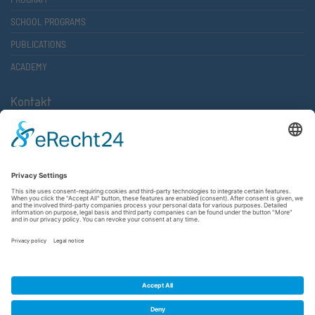
SCHOOL PROGRAMS
PUBLICATIONS
ACADEMY
Kontakt
Atlantische Akademie Rheinland-Pfalz e.V.
Lauterstr. 2 (Rathaus Nord)
67657 Kaiserslautern
FON 0631 36610-0
FAX 0631 36610-15
©2026 Atlantische Akademie Rheinland-Pfalz e. V. |
Imprint
|
Privacy Policy
|
Terms and Conditions
|
Newsletter
|