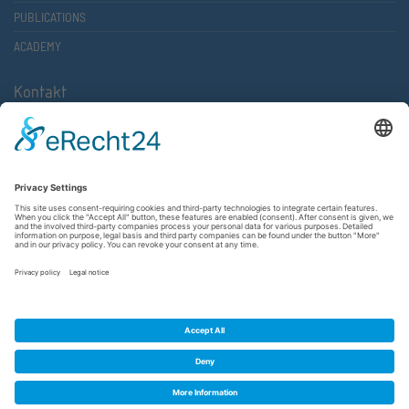
PUBLICATIONS
ACADEMY
Kontakt
Atlantische Akademie Rheinland-Pfalz e.V.
Lauterstr. 2 (Rathaus Nord)
67657 Kaiserslautern
FON 0631 36610-0
FAX 0631 36610-15
©2026 Atlantische Akademie Rheinland-Pfalz e. V. |
Imprint
|
Privacy Policy
|
Terms and Conditions
|
Newsletter
|
Cookie settings