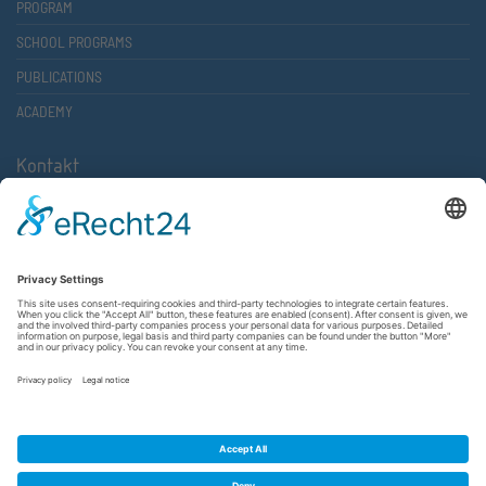
PROGRAM
SCHOOL PROGRAMS
PUBLICATIONS
ACADEMY
Kontakt
Atlantische Akademie Rheinland-Pfalz e.V.
Lauterstr. 2 (Rathaus Nord)
67657 Kaiserslautern
FON 0631 36610-0
FAX 0631 36610-15
©2026 Atlantische Akademie Rheinland-Pfalz e. V. |
Imprint
|
Privacy Policy
|
Terms and Conditions
|
Newsletter
|