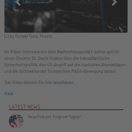
(c) by Donald Tong, Pexels.
Im Video-Interview mit dem Nachrichtenportal t-online spricht
unser Direktor Dr. David Sirakov über die transatlantische
Sicherheitspolitik, den US-Angriff auf die iranischen Atomanlagen
und die Sichtweise der Trumpschen MAGA-Bewegung darauf.
Das Video können Sie
hier anschauen
.
Back
LATEST NEWS
Neue Podcast-Folge verfügbar!