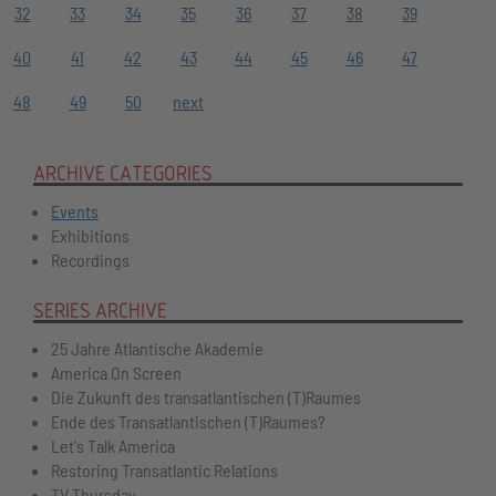
32
33
34
35
36
37
38
39
40
41
42
43
44
45
46
47
48
49
50
next
ARCHIVE CATEGORIES
Events
Exhibitions
Recordings
SERIES ARCHIVE
25 Jahre Atlantische Akademie
America On Screen
Die Zukunft des transatlantischen (T)Raumes
Ende des Transatlantischen (T)Raumes?
Let's Talk America
Restoring Transatlantic Relations
TV Thursday