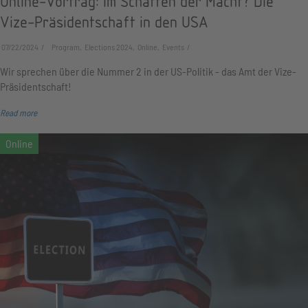
Online-Vortrag: Im Schatten der Macht? Die
Vize-Präsidentschaft in den USA
07/22/2024
Program, Elections 2024, Online, Events
Wir sprechen über die Nummer 2 in der US-Politik - das Amt der Vize-
Präsidentschaft!
Read more