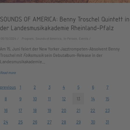
SOUNDS OF AMERICA: Benny Troschel Quintett in
der Landesmusikakademie Rheinland-Pfalz
06/15/2024
Program, Sounds of America, In-Person, Events
Am 15. Juni feiert der New Yorker Jazztrompeten-Absolvent Benny
Troschel mit
Folksmusik
sein Debutalbum-Release in der
Landesmusikakademie…
Read more
previous
1
2
3
4
5
6
7
8
9
10
11
12
13
14
15
16
17
18
19
20
21
22
23
24
25
26
27
28
29
30
31