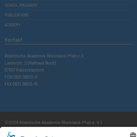
SCHOOL PROGRAMS
PUBLICATIONS
ACADEMY
Kontakt
Atlantische Akademie Rheinland-Pfalz e.V.
Lauterstr. 2 (Rathaus Nord)
67657 Kaiserslautern
FON 0631 36610-0
FAX 0631 36610-15
©2026 Atlantische Akademie Rheinland-Pfalz e. V. |
Imprint
|
Privacy Policy
|
Terms and Conditions
|
Newsletter
|
Cookie settings