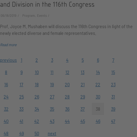
and Division in the 116th Congress
06/18/2019
Program, Events
Prof. Joyce M. Mushaben will discuss the 116th Congress in light of the
newly elected diverse and female representatives.
Read more
previous
1
2
3
4
5
6
7
8
9
10
11
12
13
14
15
16
17
18
19
20
21
22
23
24
25
26
27
28
29
30
31
32
33
34
35
36
37
38
39
40
41
42
43
44
45
46
47
48
49
50
next