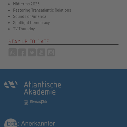
Midterms 2026
Restoring Transatlantic Relations
Sounds of America
Spotlight Democracy
TV Thursday
STAY UP-TO-DATE