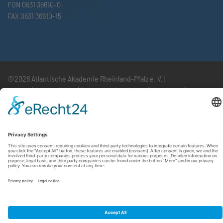
FON 0631 36610-0
FAX 0631 36610-15
©2026 Atlantische Akademie Rheinland-Pfalz e. V. |
Imprint
|
Privacy Policy
|
Terms and Conditions
|
Newsletter
|
Cookie settings