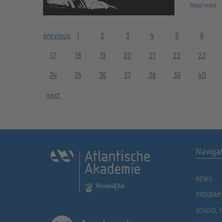
Read more
previous
1
2
3
4
5
6
17
18
19
20
21
22
23
34
35
36
37
38
39
40
next
Naviga
NEWS
PROGRAM
SCHOOL 