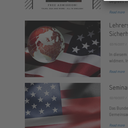
degrees t
Read more
Lehrer
Sicherh
03/15/2017
In diesem
widmen. I
Read more
Semina
02/10/2017
Das Bundes
Gemeinsam
Read more