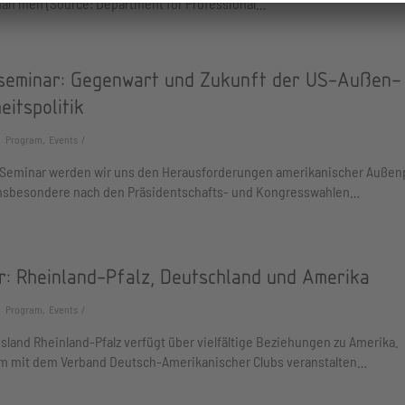
han men (Source: Department for Professional…
seminar: Gegenwart und Zukunft der US-Außen–
eitspolitik
Program, Events
 Seminar werden wir uns den Herausforderungen amerikanischer Außenp
nsbesondere nach den Präsidentschafts- und Kongresswahlen…
r: Rheinland-Pfalz, Deutschland und Amerika
Program, Events
land Rheinland-Pfalz verfügt über vielfältige Beziehungen zu Amerika.
 mit dem Verband Deutsch-Amerikanischer Clubs veranstalten…