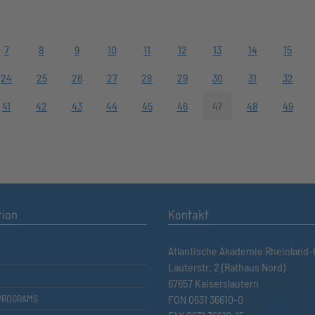
7
8
9
10
11
12
13
14
15
24
25
26
27
28
29
30
31
32
41
42
43
44
45
46
47
48
49
tion
Kontakt
Atlantische Akademie Rheinland-P
Lauterstr. 2 (Rathaus Nord)
67657 Kaiserslautern
PROGRAMS
FON 0631 36610-0