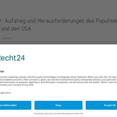
r: Aufstieg und Herausforderungen des Populismu
 und den USA
Events
g von populistischen Bewegungen, Kandidaten und Parteien in Europa u
 westliche Demokratien vor neue innere…
ag Luncheon on Entrepreneurship: Chances and
ges for Female Entrepreneurs in the New Digital
rce
Program, Events
st 30 years, women in the United States have earned more bachelor and