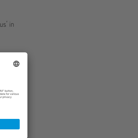
s' in
nd den
 master