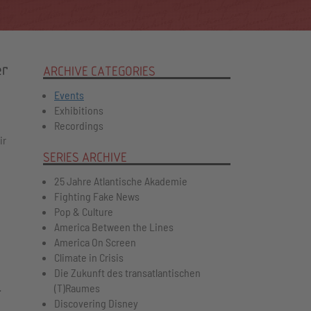
er
ARCHIVE CATEGORIES
Events
Exhibitions
Recordings
ir
SERIES ARCHIVE
25 Jahre Atlantische Akademie
Fighting Fake News
Pop & Culture
America Between the Lines
America On Screen
Climate in Crisis
Die Zukunft des transatlantischen
…
(T)Raumes
Discovering Disney