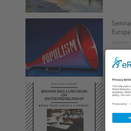
Semina
Europa
03/22/2017
Der Erfol
USA stellt
Read more
Brownb
Challen
Workfo
03/17/2017
For the pa