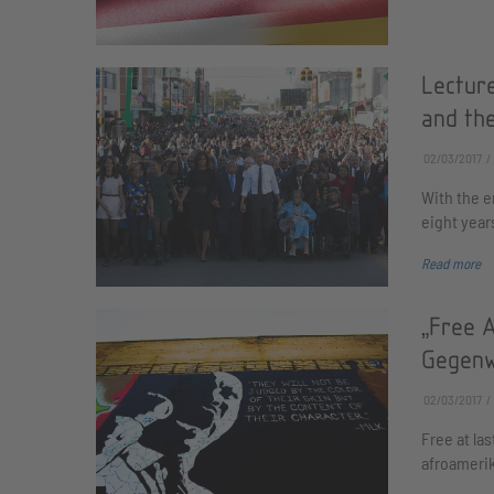
Lectur
and the
02/03/2017
With the e
eight year
Read more
„Free 
Gegenw
02/03/2017
Free at las
afroamerik