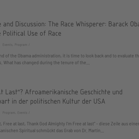
e and Discussion: The Race Whisperer: Barack O
 Political Use of Race
Events, Program
nd of the Obama administration, it is time to look back and to evaluate t
s. What has changed during the tenure of the…
At Last“? Afroamerikanische Geschichte und
art in der politischen Kultur der USA
Program, Events
t, Free at last, Thank God Almighty I‘m Free at last“ - diese Zeile aus ein
anischen Spiritual schmückt das Grab von Dr. Martin…