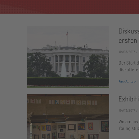
Diskuss
ersten
04/18/2017
Der Start 
diskutiere
Read more
Exhibit
04/13/2017
We are invi
Young stud