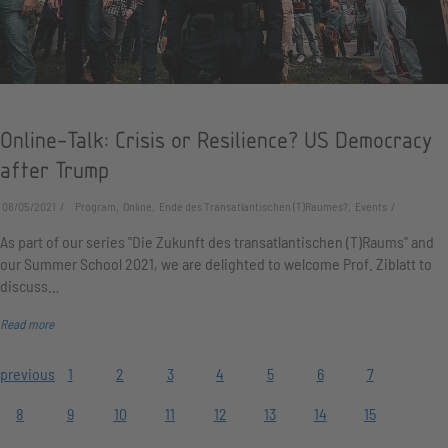
Online-Talk: Crisis or Resilience? US Democracy
after Trump
08/05/2021
Program, Online, Ende des Transatlantischen (T)Raumes?, Events
As part of our series "Die Zukunft des transatlantischen (T)Raums" and
our Summer School 2021, we are delighted to welcome Prof. Ziblatt to
discuss…
Read more
previous
1
2
3
4
5
6
7
8
9
10
11
12
13
14
15