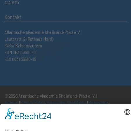
ACADEMY
Kontakt
Atlantische Akademie Rheinland-Pfalz e.V.
Lauterstr. 2 (Rathaus Nord)
67657 Kaiserslautern
FON 0631 36610-0
FAX 0631 36610-15
©2026 Atlantische Akademie Rheinland-Pfalz e. V. |
Imprint
|
Privacy Policy
|
Terms and Conditions
|
Newsletter
|
Cookie settings