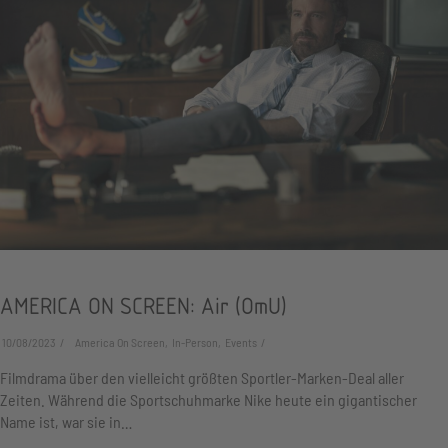
AMERICA ON SCREEN: Air (OmU)
10/08/2023
America On Screen, In-Person, Events
Filmdrama über den vielleicht größten Sportler-Marken-Deal aller
Zeiten. Während die Sportschuhmarke Nike heute ein gigantischer
Name ist, war sie in…