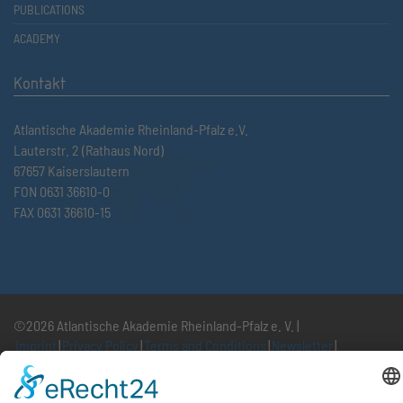
PUBLICATIONS
ACADEMY
Kontakt
Atlantische Akademie Rheinland-Pfalz e.V.
Lauterstr. 2 (Rathaus Nord)
67657 Kaiserslautern
FON 0631 36610-0
FAX 0631 36610-15
©2026 Atlantische Akademie Rheinland-Pfalz e. V. |
Imprint
|
Privacy Policy
|
Terms and Conditions
|
Newsletter
|
Cookie settings