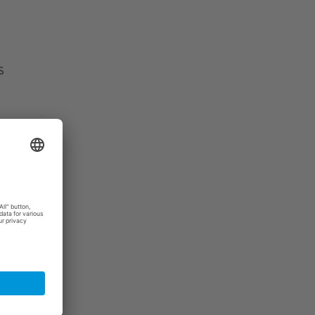
s
wärtige
aaten