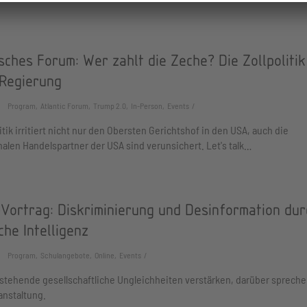
sches Forum: Wer zahlt die Zeche? Die Zollpolitik
Regierung
Program, Atlantic Forum, Trump 2.0, In-Person, Events
litik irritiert nicht nur den Obersten Gerichtshof in den USA, auch die
nalen Handelspartner der USA sind verunsichert. Let's talk…
-Vortrag: Diskriminierung und Desinformation dur
che Intelligenz
Program, Schulangebote, Online, Events
stehende gesellschaftliche Ungleichheiten verstärken, darüber sprechen
anstaltung.