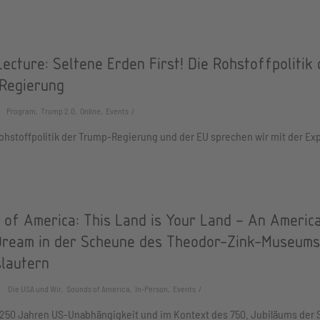
ecture: Seltene Erden First! Die Rohstoffpolitik 
Regierung
Program, Trump 2.0, Online, Events
ohstoffpolitik der Trump-Regierung und der EU sprechen wir mit der Exp
 of America: This Land is Your Land – An Americ
Dream in der Scheune des Theodor-Zink-Museums
slautern
Die USA und Wir, Sounds of America, In-Person, Events
 250 Jahren US-Unabhängigkeit und im Kontext des 750. Jubiläums der 