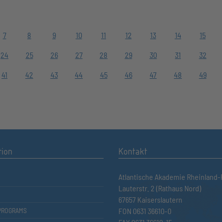
7
8
9
10
11
12
13
14
15
24
25
26
27
28
29
30
31
32
41
42
43
44
45
46
47
48
49
tion
Kontakt
Atlantische Akademie Rheinland-P
Lauterstr. 2 (Rathaus Nord)
67657 Kaiserslautern
PROGRAMS
FON 0631 36610-0