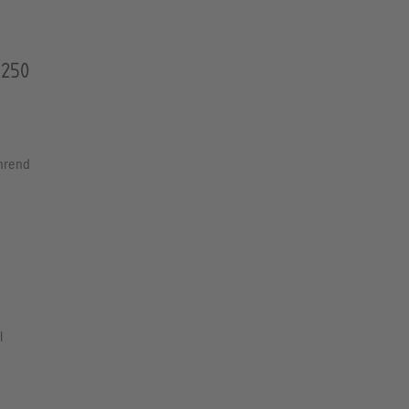
 250
ährend
l