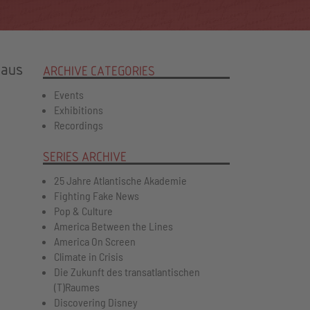
 aus
ARCHIVE CATEGORIES
Events
Exhibitions
Recordings
SERIES ARCHIVE
25 Jahre Atlantische Akademie
Fighting Fake News
Pop & Culture
America Between the Lines
America On Screen
Climate in Crisis
Die Zukunft des transatlantischen
(T)Raumes
Discovering Disney