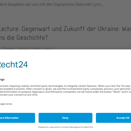
tern begeben wir uns mit der Sopranistin Deborah Lynn…
Lecture: Gegenwart und Zukunft der Ukraine: Wa
ns die Geschichte?
Program, Trump 2.0, Online, Events
en mit Dr. Franziska Davies über die Lage in der Ukraine und die gegen
.
g und Diskussion: Burden Shifting: Deutschlands
zur militärischen Einsatzbereitschaft
Trump 2.0, In-Person, Events
tlantische Verhältnis steht an einem Scheideweg. Da die Vereinigten St
verantwortung für die europäische Verteidigung…