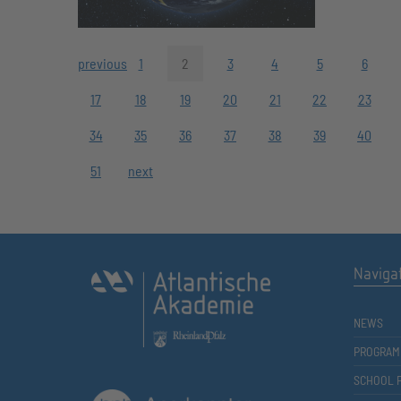
previous
1
2
3
4
5
6
17
18
19
20
21
22
23
34
35
36
37
38
39
40
51
next
Naviga
NEWS
PROGRAM
SCHOOL 