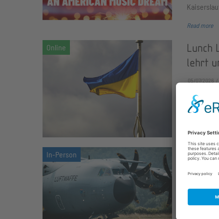
Kaiserslau
Read more
Lunch 
lehrt u
05/07/2026
Wir sprech
US-Politik
Read more
Vortra
Sprint 
05/06/2026
Das transa
die Haupt