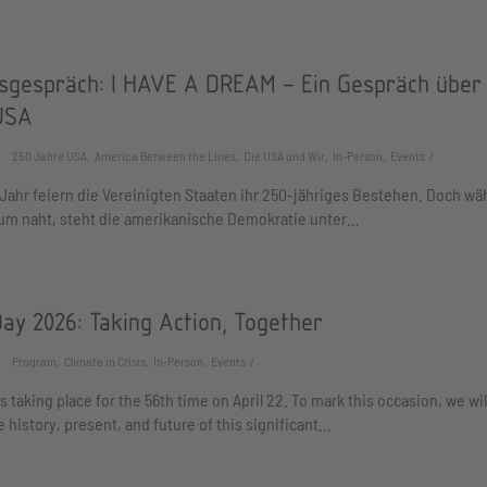
sgespräch: I HAVE A DREAM – Ein Gespräch über
USA
250 Jahre USA, America Between the Lines, Die USA und Wir, In-Person, Events
Jahr feiern die Vereinigten Staaten ihr 250-jähriges Bestehen. Doch w
um naht, steht die amerikanische Demokratie unter…
ay 2026: Taking Action, Together
Program, Climate in Crisis, In-Person, Events
s taking place for the 56th time on April 22. To mark this occasion, we wil
e history, present, and future of this significant…