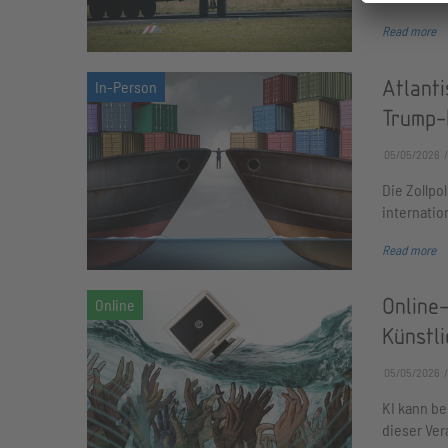
Read more
Atlanti
Trump-
05/05/2026
Die Zollpo
internatio
Read more
Online
Künstli
05/05/2026
KI kann be
dieser Ver