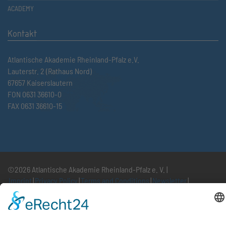
ACADEMY
Kontakt
Atlantische Akademie Rheinland-Pfalz e.V.
Lauterstr. 2 (Rathaus Nord)
67657 Kaiserslautern
FON 0631 36610-0
FAX 0631 36610-15
©2026 Atlantische Akademie Rheinland-Pfalz e. V. |
Imprint
|
Privacy Policy
|
Terms and Conditions
|
Newsletter
|
Cookie settings