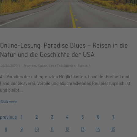
Online-Lesung: Paradise Blues – Reisen in die
Natur und die Geschichte der USA
04/20/2022
Program, Online, Let's Talk America, Events
Als Paradies der unbegrenzten Möglichkeiten, Land der Freiheit und
Land der Sklaverei, Vorbild und abschreckendes Beispiel zugleich ist
und bleibt…
Read more
previous
1
2
3
4
5
6
7
8
9
10
11
12
13
14
15