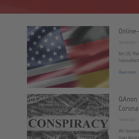
Online-
05/26/2021
Am 26. Mai
transatla
Read more
QAnon 
Corona
05/07/2021
Wir besch
man Vers