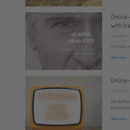
Online-
with Ir
04/16/2021
The next e
Read more
Online-
04/15/2021
Der Auftak
politisch
Read more