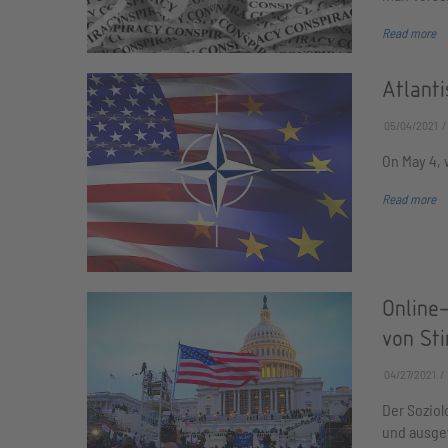
Read more
Atlanti
05/04/2021
On May 4, 
Read more
Online-
von St
04/27/2021
Der Soziol
und ausgew