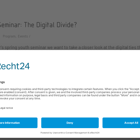
eminar: The Digital Divide?
Program, Events
r's spring youth seminar we want to take a closer look at the digital ties t
s!
-American Art Exhibit 2021
Program, Exhibitions, Events
l art exhibit displays many creative artworks from incredibly talented Am
n children.