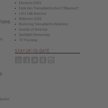
Elections 2024
Ende des Transatlantischen (T)Raumes?
Let's Talk America
Midterms 2026
tions
Restoring Transatlantic Relations
Sounds of America
Spotlight Democracy
ns.
TV Thursday
STAY UP-TO-DATE
t
lysiert