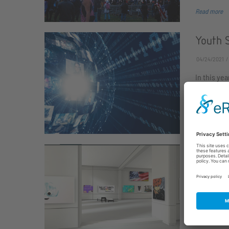
Read more
Youth S
04/24/2021
In this yea
connect u
Read more
German
04/23/2021
Our virtua
and Germa
Read more