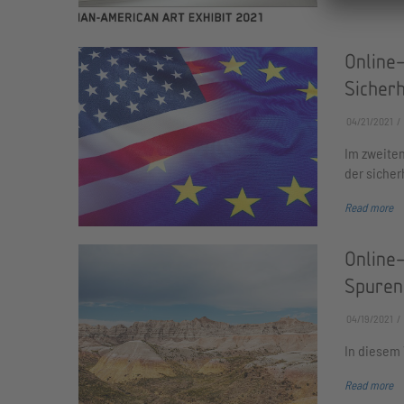
Online-
Sicherh
04/21/2021
Im zweiten
der sicher
Read more
Online
Spuren
04/19/2021
In diesem 
Read more