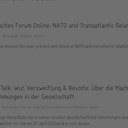
sches Forum Online: NATO and Transatlantic Rela
Recordings, Program, Events
we discuss the past, present and future of NATO and transatlantic relatio
Talk: Wut, Verzweiflung & Revolte: Über die Mach
immungen in der Gesellschaft
Recordings, Program, Ende des Transatlantischen (T)Raumes?, Events
oge Heinz Bude hat in seinen Studien gesellschaftliche Stimmungen ana
ertet. Im Talk am 27. April 2021wird er sich diesen…