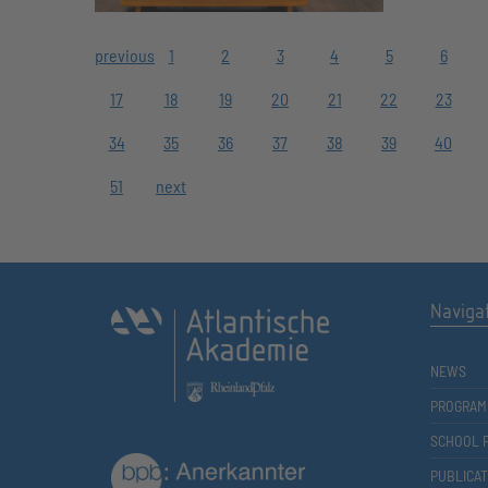
previous
1
2
3
4
5
6
17
18
19
20
21
22
23
34
35
36
37
38
39
40
51
next
Naviga
NEWS
PROGRAM
SCHOOL 
PUBLICAT