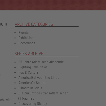
Raum
ARCHIVE CATEGORIES
Events
Exhibitions
Recordings
SERIES ARCHIVE
25 Jahre Atlantische Akademie
Fighting Fake News
Pop & Culture
r
America Between the Lines
America On Screen
Climate in Crisis
Die Zukunft des transatlantischen
(T)Raumes
ch, wie
Discovering Disney