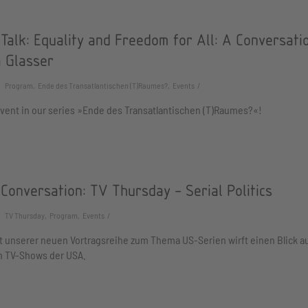
Talk: Equality and Freedom for All: A Conversati
a Glasser
Program, Ende des Transatlantischen (T)Raumes?, Events
vent in our series »Ende des Transatlantischen (T)Raumes?«!
Conversation: TV Thursday - Serial Politics
TV Thursday, Program, Events
t unserer neuen Vortragsreihe zum Thema US-Serien wirft einen Blick au
en TV-Shows der USA.