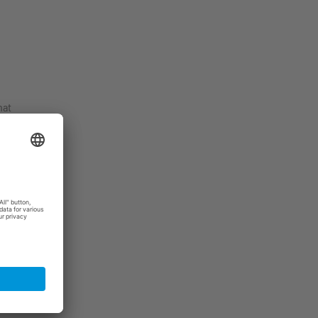
hat
erican