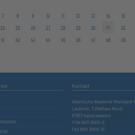
7
8
9
10
11
12
13
14
15
24
25
26
27
28
29
30
31
32
41
42
43
44
45
46
47
48
49
tion
Kontakt
Atlantische Akademie Rheinland-P
Lauterstr. 2 (Rathaus Nord)
67657 Kaiserslautern
PROGRAMS
FON 0631 36610-0
FAX 0631 36610-15
IONS