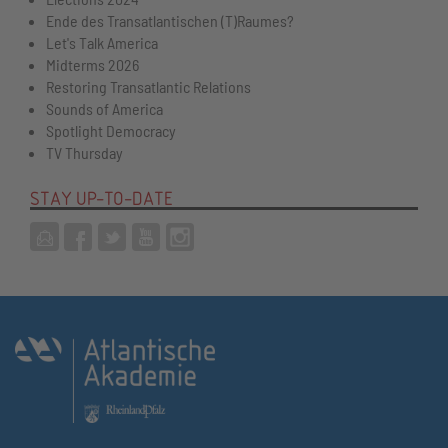
Ende des Transatlantischen (T)Raumes?
Let's Talk America
Midterms 2026
Restoring Transatlantic Relations
Sounds of America
Spotlight Democracy
TV Thursday
STAY UP-TO-DATE