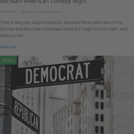
German-American Comedy Night
11/01/2025
Program, In-Person, Events
Time to buy your laugh insurance, because these jokes are on fire.
German and American comedians share the stage for one night, with
takes on life,…
Read more