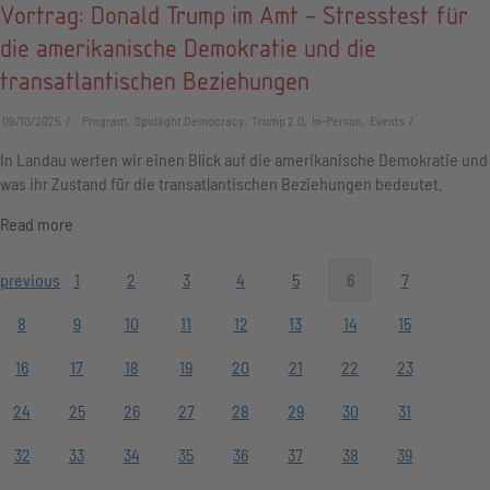
Vortrag: Donald Trump im Amt - Stresstest für
die amerikanische Demokratie und die
transatlantischen Beziehungen
09/10/2025
Program, Spotlight Democracy, Trump 2.0, In-Person, Events
In Landau werfen wir einen Blick auf die amerikanische Demokratie und
was ihr Zustand für die transatlantischen Beziehungen bedeutet.
Read more
previous
1
2
3
4
5
6
7
8
9
10
11
12
13
14
15
16
17
18
19
20
21
22
23
24
25
26
27
28
29
30
31
32
33
34
35
36
37
38
39