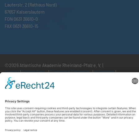
Lauterstr. 2 (Rathaus Nord)
67657 Kaiserslautern
FON 0631 36610-0
FAX 0631 36610-15
©2026 Atlantische Akademie Rheinland-Pfalz e. V. |
Imprint
|
Privacy Policy
|
Terms and Conditions
|
Newsletter
|
Cookie settings