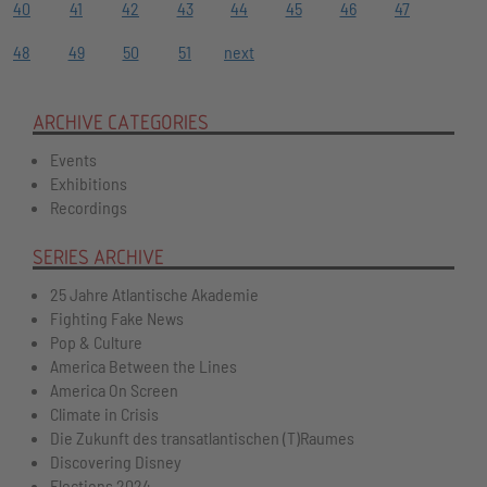
40
41
42
43
44
45
46
47
48
49
50
51
next
ARCHIVE CATEGORIES
Events
Exhibitions
Recordings
SERIES ARCHIVE
25 Jahre Atlantische Akademie
Fighting Fake News
Pop & Culture
America Between the Lines
America On Screen
Climate in Crisis
Die Zukunft des transatlantischen (T)Raumes
Discovering Disney
Elections 2024