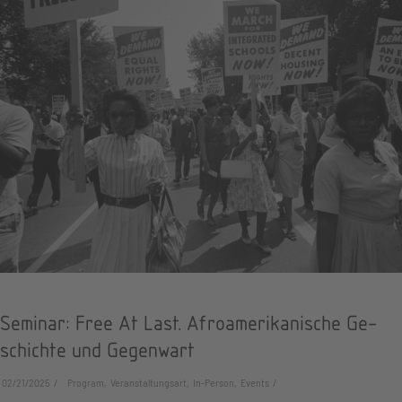
Seminar: Free At Last. Afro­ame­ri­ka­ni­sche Ge­
schich­te und Gegen­wart
02/21/2025
Program, Veranstaltungsart, In-Person, Events