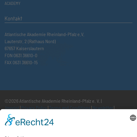
ACADEMY
Kontakt
Atlantische Akademie Rheinland-Pfalz e.V.
Lauterstr. 2 (Rathaus Nord)
67657 Kaiserslautern
FON 0631 36610-0
FAX 0631 36610-15
©2026 Atlantische Akademie Rheinland-Pfalz e. V. |
Imprint
|
Privacy Policy
|
Terms and Conditions
|
Newsletter
|
Cookie settings