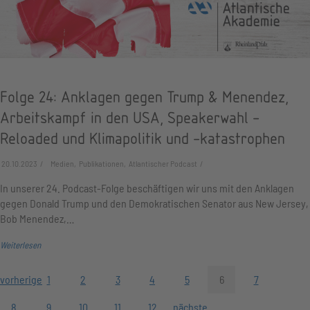
Folge 24: Anklagen gegen Trump & Menendez,
Arbeitskampf in den USA, Speakerwahl -
Reloaded und Klimapolitik und -katastrophen
20.10.2023
Medien, Publikationen, Atlantischer Podcast
In unserer 24. Podcast-Folge beschäftigen wir uns mit den Anklagen
gegen Donald Trump und den Demokratischen Senator aus New Jersey,
Bob Menendez,…
Weiterlesen
vorherige
1
2
3
4
5
6
7
8
9
10
11
12
nächste