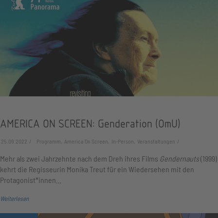
AMERICA ON SCREEN: Genderation (OmU)
25.09.2022
Programm, America On Screen, In-Person, Veranstaltungen
Mehr als zwei Jahrzehnte nach dem Dreh ihres Films
Gendernauts
(1999)
kehrt die Regisseurin Monika Treut für ein Wiedersehen mit den
Protagonist*innen…
Weiterlesen