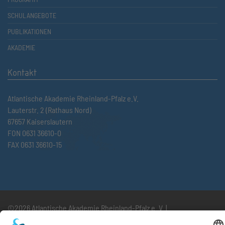
SCHULANGEBOTE
PUBLIKATIONEN
AKADEMIE
Kontakt
Atlantische Akademie Rheinland-Pfalz e.V.
Lauterstr. 2 (Rathaus Nord)
67657 Kaiserslautern
FON 0631 36610-0
FAX 0631 36610-15
©2026 Atlantische Akademie Rheinland-Pfalz e. V. |
Impressum
|
Datenschutzerklärung
|
AGB
|
Newsletter
|