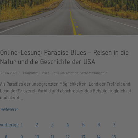
Online-Lesung: Paradise Blues – Reisen in die
Natur und die Geschichte der USA
20.04.2022
Programm, Online, Let's Talk America, Veranstaltungen
Als Paradies der unbegrenzten Möglichkeiten, Land der Freiheit und
Land der Sklaverei, Vorbild und abschreckendes Beispiel zugleich ist
und bleibt…
Weiterlesen
vorherige
1
2
3
4
5
6
7
8
9
10
11
12
13
14
15