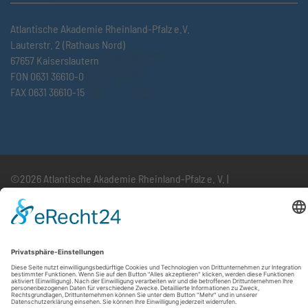
Atlantische Akademie Rheinland-Pfalz e.V.
Lauterstr. 2 (Rathaus Nord)
67657 Kaiserslautern
FON 0631 36610-0
FAX 0631 36610-15
©2026 Atlantische Akademie Rheinland-Pfalz e. V. |
Impressum
|
Datenschutzerklärung
|
AGB
|
Newsletter
|
Cookie-Einstellungen