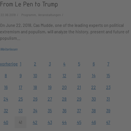
From Le Pen to Trump
22.06.2018
Programm, Veranstaltungen
On June 22, 2018, Cas Mudde, one of the leading experts on political
extremism and populism, will analyze the history, present and future of
populism…
Weiterlesen
vorherige
1
2
3
4
5
6
7
8
9
10
11
12
13
14
15
16
17
18
19
20
21
22
23
24
25
26
27
28
29
30
31
32
33
34
35
36
37
38
39
40
41
42
43
44
45
46
47