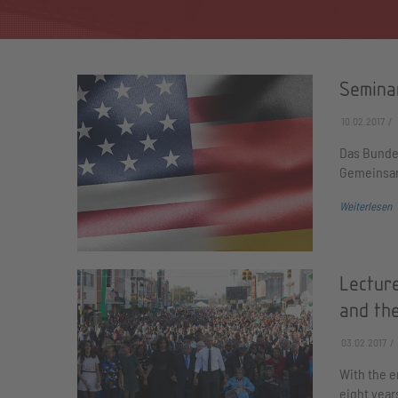
Semina
10.02.2017
Das Bundes
Gemeinsam
Weiterlesen
Lectur
and the
03.02.2017
With the e
eight year