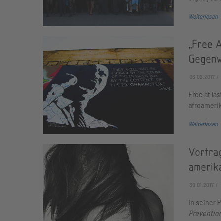
Weiterlesen
„Free 
Gegenw
03.02.2017
Free at las
afroamerik
Weiterlesen
Vortra
amerik
30.01.2017
In seiner 
Preventio