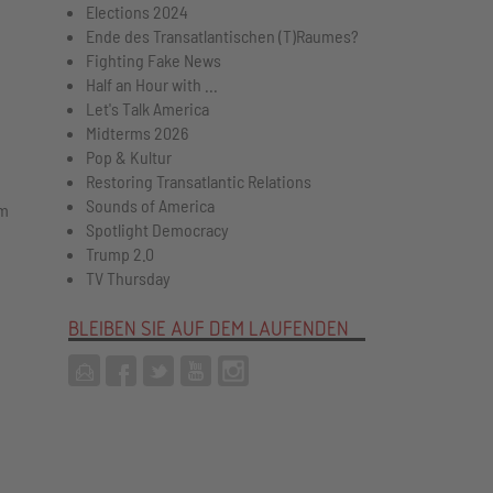
Elections 2024
Ende des Transatlantischen (T)Raumes?
Fighting Fake News
Half an Hour with ...
Let's Talk America
Midterms 2026
Pop & Kultur
Restoring Transatlantic Relations
Sounds of America
em
Spotlight Democracy
Trump 2.0
TV Thursday
BLEIBEN SIE AUF DEM LAUFENDEN