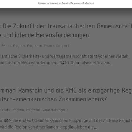
sächlichen Leistungsfähigkeit scheint eine gewaltige Lücke zu…
: Die Zukunft der transatlantischen Gemeinschaft
e und interne Herausforderungen
Events, Program, Programm, Veranstaltungen
tlantische Sicherheits- und Wertegemeinschaft steht vor einer Vielzahl
und interner Herausforderungen. NATO-Generalsekretär Jens…
minar: Ramstein und die KMC als einzigartige Reg
utsch-amerikanischen Zusammenlebens?
Events, Program, Programm, Veranstaltungen
hr 1952 die ersten US-amerikanischen Flugzeuge auf der Air Base Ramst
wird die Region von Amerikanern geprägt, leben die…