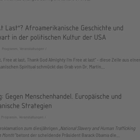
At Last“? Afroamerikanische Geschichte und
art in der politischen Kultur der USA
Programm, Veranstaltungen
t, Free at last, Thank God Almighty I‘m Free at last“ - diese Zeile aus ein
anischen Spiritual schmückt das Grab von Dr. Martin…
g: Gegen Menschenhandel. Europäische und
anische Strategien
Programm, Veranstaltungen
Proklamation zum diesjährigen
„National Slavery and Human Trafficking
n Month“
betont der scheidende Präsident Barack Obama die…