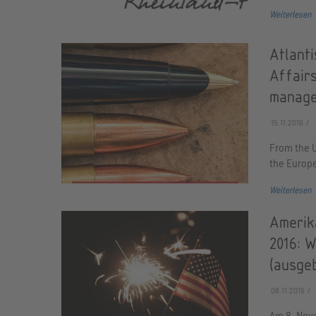
Weiterlesen
Atlanti
Affairs
manage
15.11.2016
From the U
the Europe
Weiterlesen
Amerik
2016: 
(ausge
08.11.2016
Am 8. Nove