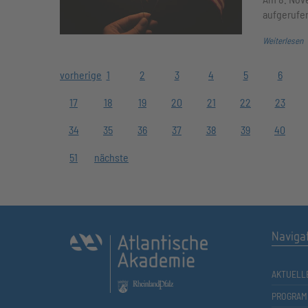
aufgerufe
Weiterlesen
vorherige
1
2
3
4
5
6
17
18
19
20
21
22
23
34
35
36
37
38
39
40
51
nächste
Naviga
AKTUELL
PROGRAM