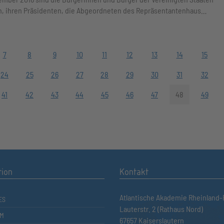
n, ihren Präsidenten, die Abgeordneten des Repräsentantenhaus…
7
8
9
10
11
12
13
14
15
24
25
26
27
28
29
30
31
32
41
42
43
44
45
46
47
48
49
tion
Kontakt
Atlantische Akademie Rheinland-P
ES
Lauterstr. 2 (Rathaus Nord)
M
67657 Kaiserslautern