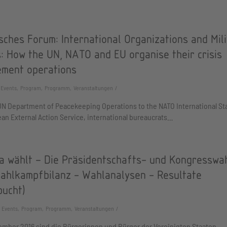
sches Forum: International Organizations and Mil
: How the UN, NATO and EU organise their crisis
ment operations
Events, Program, Programm, Veranstaltungen
N Department of Peacekeeping Operations to the NATO International Sta
an External Action Service, international bureaucrats…
a wählt – Die Präsidentschafts- und Kongresswa
Wahlkampfbilanz - Wahlanalysen - Resultate
bucht)
Events, Program, Programm, Veranstaltungen
mber 2016 sind die Bürgerinnen und Bürger der Vereinigten Staaten