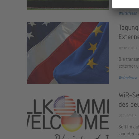
seiner tat
Weiterlesen
Tagung
Extern
02.12.2016
Die transa
externer 
Weiterlesen
WiR-Se
des de
21.11.2016
Seit im Ja
landeten, 