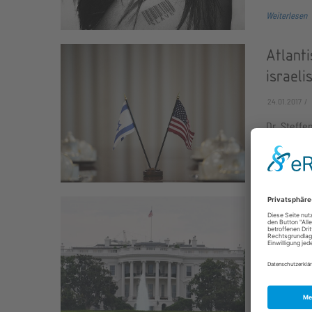
Weiterlesen
Atlanti
israel
24.01.2017
Dr. Steffe
und den US
Weiterlesen
Atlanti
Get Ex
Präsid
13.12.2016
Zwischen 