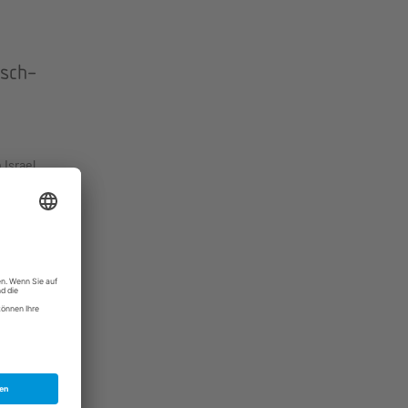
isch-
Israel
to
es
nd