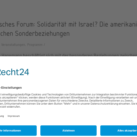
sches Forum: Solidarität mit Israel? Die amerikan
ischen Sonderbeziehungen
Veranstaltungen, Programm
n Hagemann beschäftigt sich mit der besonderen Beziehungen zwischen 
A, die politisch, ökonomisch und militärisch eng…
sches Forum: „It is never Easy for the President 
actly What He Wants“ - Engagement und Erfolg d
enten im Gesetzgebungsprozess der USA
Events, Program, Programm, Veranstaltungen
der Erwartungshaltung an den Präsidenten im Gesetzgebungsprozess u