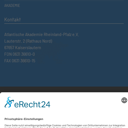
AKADEMIE
Kontakt
Atlantische Akademie Rheinland-Pfalz e.V.
Lauterstr. 2 (Rathaus Nord)
67657 Kaiserslautern
FON 0631 36610-0
FAX 0631 36610-15
©2026 Atlantische Akademie Rheinland-Pfalz e. V. |
Impressum
|
Datenschutzerklärung
|
AGB
|
Newsletter
|
Cookie-Einstellungen