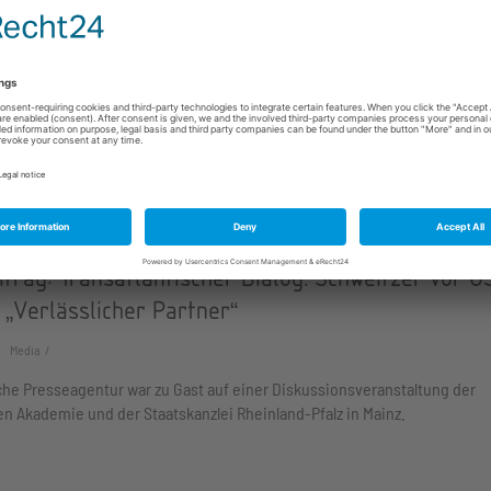
ew: Trump ohne Kirk
News, Media
hlandfunk Nova sprach unsere stellvertretende Direktorin Sarah Wagner
g von Turning Point USA und Charlie Kirk.
trag: Transatlantischer Dialog. Schweitzer vor 
 „Verlässlicher Partner“
Media
he Presseagentur war zu Gast auf einer Diskussionsveranstaltung der
en Akademie und der Staatskanzlei Rheinland-Pfalz in Mainz.