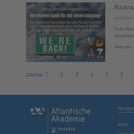
Rückna
09/09/2025
In der Be
vergangen
Read more
previous
1
2
3
4
5
6
Naviga
NEWS