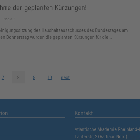
hme der geplanten Kürzungen!
Media
reinigungssitzung des Haushaltsausschusses des Bundestages am
en Donnerstag wurden die geplanten Kürzungen für die…
7
8
9
10
next
tion
Kontakt
Atlantische Akademie Rheinland-P
Lauterstr. 2 (Rathaus Nord)