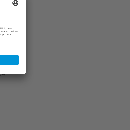
 über
USA-