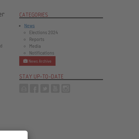
er
CATEGORIES
News
Elections 2024
Reports
id
Media
Notifications
News Archive
STAY UP-TO-DATE