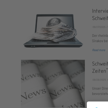
Intervi
Schweit
09/27/2025
Der rheinl
Sirakov be
Read more
Schwei
Zeiten
09/26/2025
Unser Dire
bevorstehe
Read more