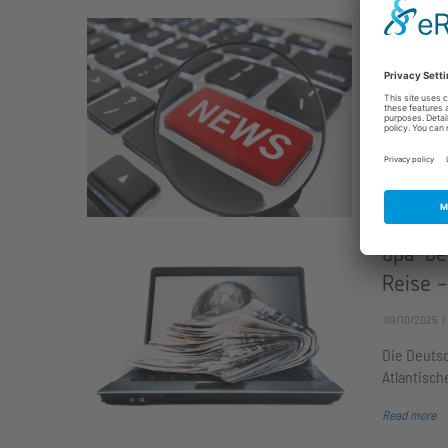
Intervi
09/12/2025
Mit Deutsc
die Wirkun
Read more
dpa-bei
Reise -
09/10/2025
Die Deutsc
Atlantisch
Read more