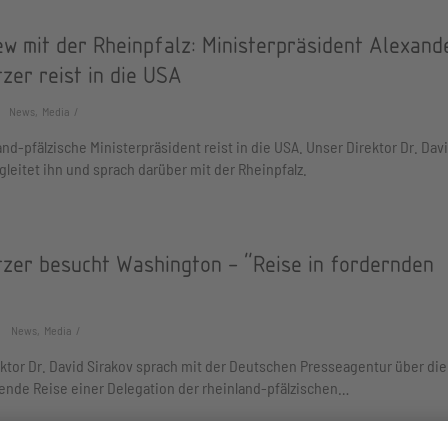
ew mit der Rheinpfalz: Ministerpräsident Alexand
zer reist in die USA
News, Media
and-pfälzische Ministerpräsident reist in die USA. Unser Direktor Dr. Dav
gleitet ihn und sprach darüber mit der Rheinpfalz.
tzer besucht Washington - "Reise in fordernden
"
News, Media
ktor Dr. David Sirakov sprach mit der Deutschen Presseagentur über die
nde Reise einer Delegation der rheinland-pfälzischen…