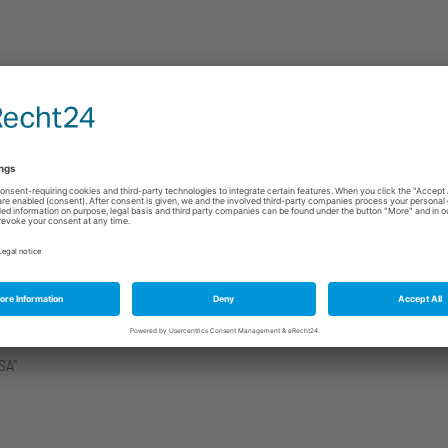
 sich viele Möglichkeiten, die Schüler*innen über die USA zu informieren
rk Times Learning Network
 Quelle für Materialien und vor allem für aktuelle Inputs zum Thema Cov
toons, Clips.
nytimes.com/section/learning
ng Media
et viele interessante Materialien an: "PBS and your local station have cu
ans, and more just for teachers like you"
https://www.pbslearningmedia.
SA"