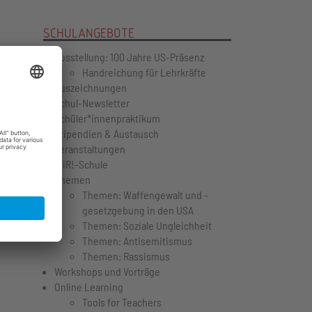
SCHULANGEBOTE
Ausstellung: 100 Jahre US-Präsenz
.
Handreichung für Lehrkräfte
Auszeichnungen
Schul-Newsletter
id-19
Schüler*innenpraktikum
Stipendien & Austausch
Veranstaltungen
WiR!-Schule
Themen
rated
Themen: Waffengewalt und -
org/
gesetzgebung in den USA
Themen: Soziale Ungleichheit
Themen: Antisemitismus
Themen: Rassismus
Workshops und Vorträge
Online Learning
Tools for Teachers