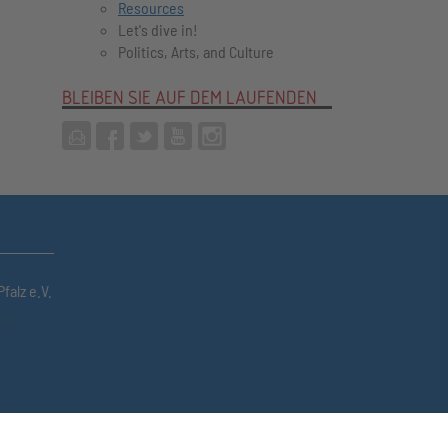
Resources
Let's dive in!
Politics, Arts, and Culture
BLEIBEN SIE AUF DEM LAUFENDEN
falz e.V.