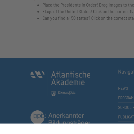
Place the Presidents in Order
! Drag images to the
Flags of the United States
! Click on the correct fl
Can you find all 50 states
? Click on the correct st
Naviga
NEWS
PROGRAM
SCHOOL 
PUBLICAT
ACADEMY