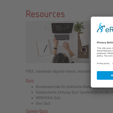
Resources
Online finden
The New Yo
Hervorragende
- Artikel, Car
https://www.
PBS Learni
Auch PBS biet
FREE, standards-aligned videos, interactives, lesson pl
Quiz
Bundeszentrale für politische Bildung:
Quiz
Süddeutsche Zeitung:
Quiz "Spielend durch die U
WDR/KIKA:
Quiz
Geo:
Quiz
Spiele/Quiz