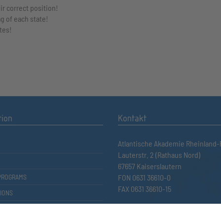
ir correct position!
ag of each state!
ates!
tion
Kontakt
Atlantische Akademie Rheinland-P
Lauterstr. 2 (Rathaus Nord)
67657 Kaiserslautern
PROGRAMS
FON 0631 36610-0
FAX 0631 36610-15
IONS