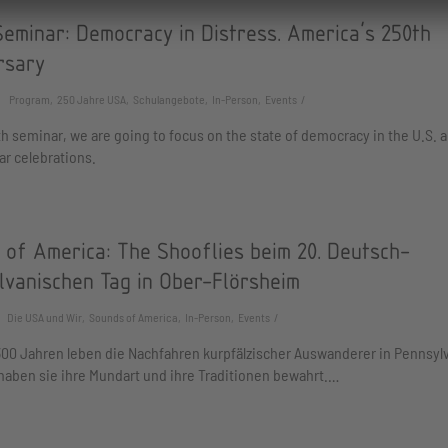
eminar: Democracy in Distress. America’s 250th
rsary
Program, 250 Jahre USA, Schulangebote, In-Person, Events
th seminar, we are going to focus on the state of democracy in the U.S. 
ar celebrations.
 of America: The Shooflies beim 20. Deutsch-
lvanischen Tag in Ober-Flörsheim
Die USA und Wir, Sounds of America, In-Person, Events
300 Jahren leben die Nachfahren kurpfälzischer Auswanderer in Pennsylv
haben sie ihre Mundart und ihre Traditionen bewahrt.…