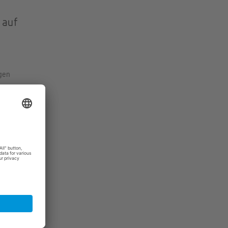
 auf
igen
n and