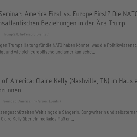
eminar: America First vs. Europe First? Die NAT
ansatlantischen Beziehungen in der Ära Trump
Trump 2.0, In-Person, Events
gen Trumps Haltung für die NATO haben könnte, was die Politikwissensc
rägt und wie sich europäische und amerikanische…
of America: Claire Kelly (Nashville, TN) im Haus 
brunnen
Sounds of America, In-Person, Events
risengeschüttelten Welt singt die Sängerin, Songwriterin und selbsterna
 Claire Kelly über ein radikales Maß an…