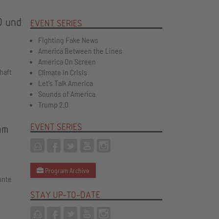
O und
EVENT SERIES
Fighting Fake News
America Between the Lines
America On Screen
haft
Climate in Crisis
Let's Talk America
Sounds of America
Trump 2.0
EVENT SERIES
am
Program Archive
nnte
STAY UP-TO-DATE