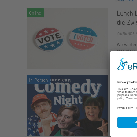
Lunch 
die Zw
09/29/2026
Wir werfen
sich hier
Read more
Americ
10/04/2026
Get ready 
lived to te
Read more