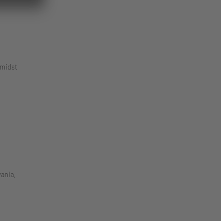
amidst
ania.