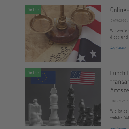
Online
09/15/2026
Wir werfen
diese und 
Read more
Lunch 
transa
Amtsze
09/17/2026
Wie ist e
welche Ab
Read more