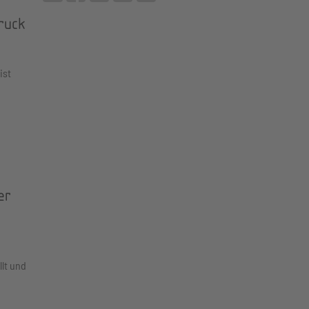
ruck
ist
er
lt und