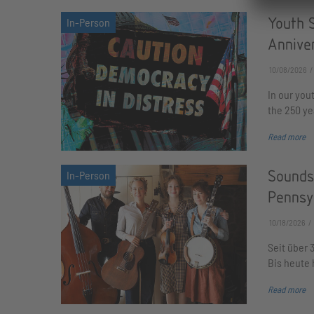
Youth S
Annive
10/08/2026
In our you
the 250 ye
Read more
Sounds
Pennsy
10/18/2026
Seit über 
Bis heute 
Read more