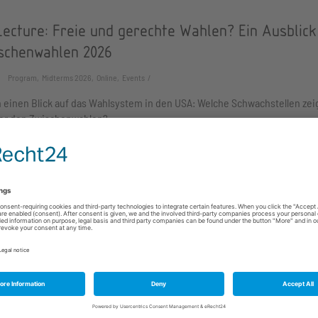
Lecture: Freie und gerechte Wahlen? Ein Ausblick
ischenwahlen 2026
Program, Midterms 2026, Online, Events
 einen Blick auf das Wahlsystem in den USA: Welche Schwachstellen ze
 vor den Zwischenwahlen?
an Comedy Night feat. Jordan Prince
Program, In-Person, Events
to laugh with three Ausländer(in) comedians who have seen Peak Germa
ll the tale at this epic comedy show!