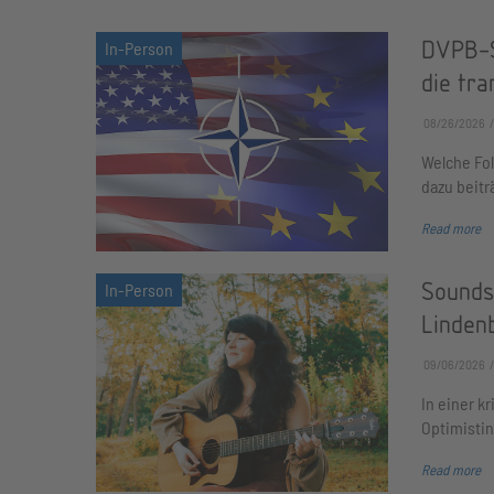
DVPB-S
die tr
08/26/2026
Welche Fol
dazu beit
Read more
Sounds 
Linden
09/06/2026
In einer k
Optimistin
Read more