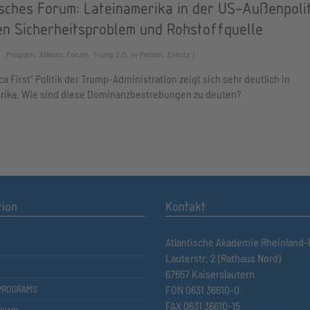
isches Forum: Lateinamerika in der US-Außenpolit
en Sicherheitsproblem und Rohstoffquelle
Program, Atlantic Forum, Trump 2.0, In-Person, Events
ca First” Politik der Trump-Administration zeigt sich sehr deutlich in
rika. Wie sind diese Dominanzbestrebungen zu deuten?
tion
Kontakt
Atlantische Akademie Rheinland-P
Lauterstr. 2 (Rathaus Nord)
67657 Kaiserslautern
PROGRAMS
FON 0631 36610-0
FAX 0631 36610-15