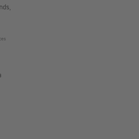
nds,
ces
a