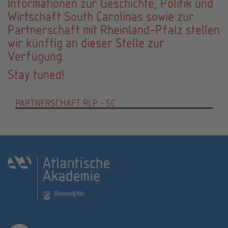
Informationen zur Geschichte, Politik und
Wirtschaft South Carolinas sowie zur
Partnerschaft mit Rheinland-Pfalz stellen
wir künftig an dieser Stelle zur
Verfügung.
Stay tuned!
PARTNERSCHAFT RLP - SC