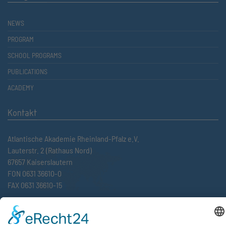
NEWS
PROGRAM
SCHOOL PROGRAMS
PUBLICATIONS
ACADEMY
Kontakt
Atlantische Akademie Rheinland-Pfalz e.V.
Lauterstr. 2 (Rathaus Nord)
67657 Kaiserslautern
FON 0631 36610-0
FAX 0631 36610-15