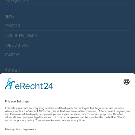
NEWS
PROGRAM
SCHOOL PROGRAMS
PUBLICATIONS
ACADEMY
Kontakt
Atlantische Akademie Rheinland-Pfalz e.V.
Lauterstr. 2 (Rathaus Nord)
67657 Kaiserslautern
FON 0631 36610-0
FAX 0631 36610-15